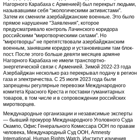
Нагорного Карабаха с Арменией) был перекрыт людьми,
называвшими себя “экологическими активистами”.
Затем их сменили азербайджанские военные. Это было
прямое нарушение “Заявления”, которое
предусматривало контроль Лачинского коридора
российскими “миротворческими силами”. Но
“миротворцы” не препятствовали азербайджанским
военным, занявшим коридор и установившим там блок-
пост. После этого больше девяти месяцев армяне
Нагорного Карабаха не имели транспортно-
энергетической связи с Арменией. Зимой 2022-23 года
Азербайджан несколько раз перекрывал подачу в регион
газа и электричества. С 25 июля 2023 года были
запрещены регулярные перевозки Международного
комитета Красного Креста и поставки гуманитарных
товаров, в том числе и в сопровождении российских
миротворцев.
Международные организации и независимые эксперты
— бывший прокурор Международного Уголовного Суда
Окампо, Офис Генерального Комиссара ООН по правам
человека, Международный Суд ООН, Amnesty
International, Human Rights Watch, Институт изучения