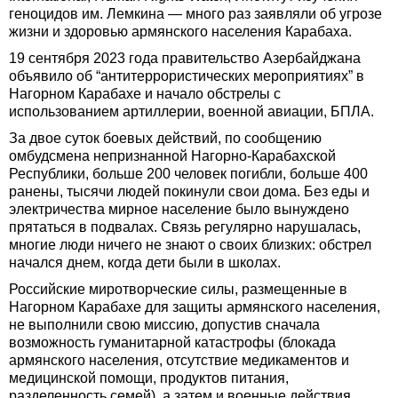
геноцидов им. Лемкина — много раз заявляли об угрозе
жизни и здоровью армянского населения Карабаха.
19 сентября 2023 года правительство Азербайджана
объявило об “антитеррористических мероприятиях” в
Нагорном Карабахе и начало обстрелы с
использованием артиллерии, военной авиации, БПЛА.
За двое суток боевых действий, по сообщению
омбудсмена непризнанной Нагорно-Карабахской
Республики, больше 200 человек погибли, больше 400
ранены, тысячи людей покинули свои дома. Без еды и
электричества мирное население было вынуждено
прятаться в подвалах. Связь регулярно нарушалась,
многие люди ничего не знают о своих близких: обстрел
начался днем, когда дети были в школах.
Российские миротворческие силы, размещенные в
Нагорном Карабахе для защиты армянского населения,
не выполнили свою миссию, допустив сначала
возможность гуманитарной катастрофы (блокада
армянского населения, отсутствие медикаментов и
медицинской помощи, продуктов питания,
разделенность семей), а затем и военные действия.