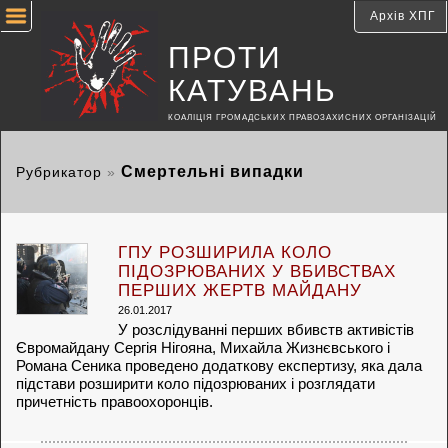
Архів ХПГ
ПРОТИ
КАТУВАНЬ
КОАЛІЦІЯ ГРОМАДСЬКИХ ПРАВОЗАХИСНИХ ОРГАНІЗАЦІЙ
Смертельні випадки
Рубрикатор
»
ГПУ РОЗШИРИЛА КОЛО
ПІДОЗРЮВАНИХ У ВБИВСТВАХ
ПЕРШИХ ЖЕРТВ МАЙДАНУ
26.01.2017
У розслідуванні перших вбивств активістів
Євромайдану Сергія Нігояна, Михайла Жизнєвського і
Романа Сеника проведено додаткову експертизу, яка дала
підстави розширити коло підозрюваних і розглядати
причетність правоохоронців.