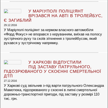
У МАРІУПОЛІ ПОЛІЦІЯНТ
ВРІЗАВСЯ НА АВТІ В ТРОЛЕЙБУС,
Є ЗАГИБЛИЙ
29.12.2016
У Маріуполі поліціянт за кермом власного автомобіля
«Форд Фокус» не впорався з керуванням, виїхав на полосу
зустрічного руху та скоїв зіткнення з тролейбусом, який
рухався у зустрічному напрямку.
У ХАРКОВІ ВІДПУСТИЛИ
ПІД ЗАСТАВУ ПАТРУЛЬНОГО,
ПІДОЗРЮВАНОГО У СКОЄННІ СМЕРТЕЛЬНОЇ
ДТП
27.12.2016
У Харкові суд звільнив з-під варти патрульного Олександра
Мамотюка, підозрюваного у скоєнні в липні смертельної
дорожньо-транспортної пригоди, під заставу у розмірі 110
тис. грн.