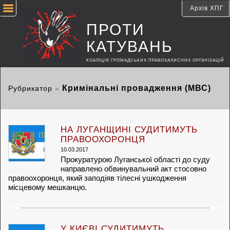
Архів ХПГ
ПРОТИ
КАТУВАНЬ
КОАЛІЦІЯ ГРОМАДСЬКИХ ПРАВОЗАХИСНИХ ОРГАНІЗАЦІЙ
Кримінальні провадження (МВС)
Рубрикатор
»
НА ЛУГАНЩИНІ СУДИТИМУТЬ
ПРАВООХОРОНЦЯ
10.03.2017
Прокуратурою Луганської області до суду
направлено обвинувальний акт стосовно
правоохоронця, який заподіяв тілесні ушкодження
місцевому мешканцю.
У КИЄВІ СУДИТИМУТЬ