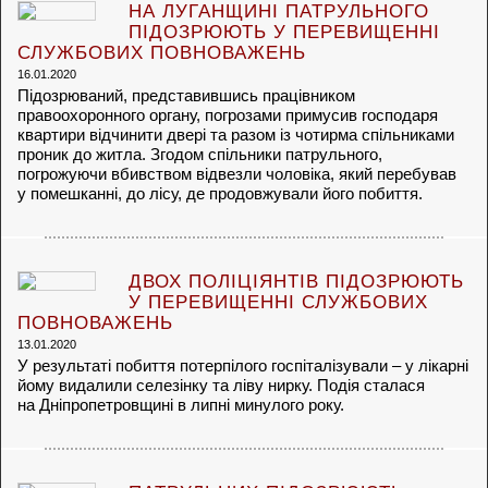
НА ЛУГАНЩИНІ ПАТРУЛЬНОГО
ПІДОЗРЮЮТЬ У ПЕРЕВИЩЕННІ
СЛУЖБОВИХ ПОВНОВАЖЕНЬ
16.01.2020
Підозрюваний, представившись працівником
правоохоронного органу, погрозами примусив господаря
квартири відчинити двері та разом із чотирма спільниками
проник до житла. Згодом спільники патрульного,
погрожуючи вбивством відвезли чоловіка, який перебував
у помешканні, до лісу, де продовжували його побиття.
ДВОХ ПОЛІЦІЯНТІВ ПІДОЗРЮЮТЬ
У ПЕРЕВИЩЕННІ СЛУЖБОВИХ
ПОВНОВАЖЕНЬ
13.01.2020
У результаті побиття потерпілого госпіталізували – у лікарні
йому видалили селезінку та ліву нирку. Подія сталася
на Дніпропетровщині в липні минулого року.