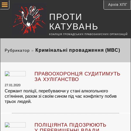
Архів ХПГ
ПРОТИ
КАТУВАНЬ
КОАЛІЦІЯ ГРОМАДСЬКИХ ПРАВОЗАХИСНИХ ОРГАНІЗАЦІЙ
Кримінальні провадження (МВС)
Рубрикатор
»
ПРАВООХОРОНЦЯ СУДИТИМУТЬ
ЗА ХУЛІГАНСТВО
27.01.2020
Сержант поліції, перебуваючи у стані алкогольного
сп’яніння, разом зі своїм сином під час конфлікту побив
трьох людей.
ПОЛІЦІЯНТА ПІДОЗРЮЮТЬ
У ПЕРЕВИЩЕННІ ВЛАДИ,