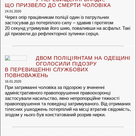
ЩО ПРИЗВЕЛО ДО СМЕРТИ ЧОЛОВІКА
24.01.2020
Через опір працівникам поліції один із патрульних
застосував до потерпілого силу – здавив і протягом
20 секунд утримував його шию, поваливши на асфальт. Такі
дії призвели до рефлекторної зупинки серця.
ДВОМ ПОЛІЦІЯНТАМ НА ОДЕЩИНІ
ОГОЛОСИЛИ ПІДОЗРУ
В ПЕРЕВИЩЕННІ СЛУЖБОВИХ
ПОВНОВАЖЕНЬ
16.01.2020
При затриманні чоловіка за підозрою у вчиненні
адміністративного правопорушення правоохоронці
застосували насильство, явно непропорційне тяжкості
правопорушення та поведінці затримуваного. Від отриманих
тілесних ушкоджень потерпілий на місці втратив свідомість,
згодом у нього був констатований розрив нирки.