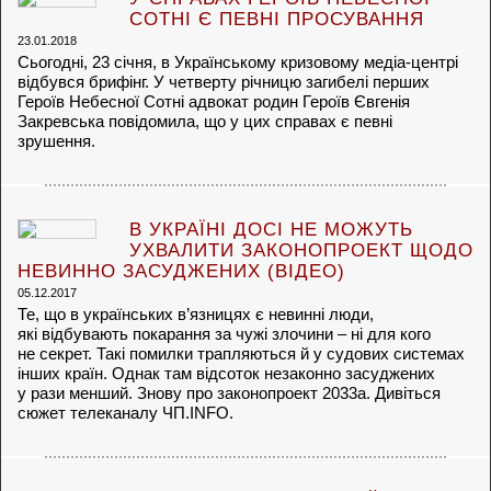
СОТНІ Є ПЕВНІ ПРОСУВАННЯ
23.01.2018
Сьогодні, 23 січня, в Українському кризовому медіа-центрі
відбувся брифінг. У четверту річницю загибелі перших
Героїв Небесної Сотні адвокат родин Героїв Євгенія
Закревська повідомила, що у цих справах є певні
зрушення.
В УКРАЇНІ ДОСІ НЕ МОЖУТЬ
УХВАЛИТИ ЗАКОНОПРОЕКТ ЩОДО
НЕВИННО ЗАСУДЖЕНИХ (ВІДЕО)
05.12.2017
Те, що в українських в’язницях є невинні люди,
які відбувають покарання за чужі злочини – ні для кого
не секрет. Такі помилки трапляються й у судових системах
інших країн. Однак там відсоток незаконно засуджених
у рази менший. Знову про законопроект 2033а. Дивіться
сюжет телеканалу ЧП.INFO.