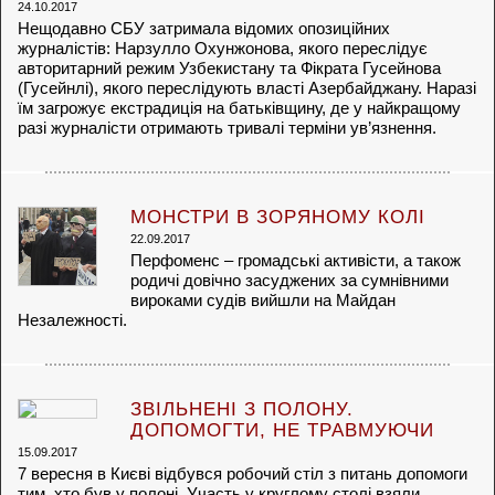
24.10.2017
Нещодавно СБУ затримала відомих опозиційних
журналістів: Нарзулло Охунжонова, якого переслідує
авторитарний режим Узбекистану та Фікрата Гусейнова
(Гусейнлі), якого переслідують власті Азербайджану. Наразі
їм загрожує екстрадиція на батьківщину, де у найкращому
разі журналісти отримають тривалі терміни ув’язнення.
МОНСТРИ В ЗОРЯНОМУ КОЛІ
22.09.2017
Перфоменс – громадські активісти, а також
родичі довічно засуджених за сумнівними
вироками судів вийшли на Майдан
Незалежності.
ЗВІЛЬНЕНІ З ПОЛОНУ.
ДОПОМОГТИ, НЕ ТРАВМУЮЧИ
15.09.2017
7 вересня в Києві відбувся робочий стіл з питань допомоги
тим, хто був у полоні. Участь у круглому столі взяли