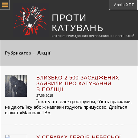
Архів ХПГ
ПРОТИ
КАТУВАНЬ
КОАЛІЦІЯ ГРОМАДСЬКИХ ПРАВОЗАХИСНИХ ОРГАНІЗАЦІЙ
Акції
Рубрикатор
»
БЛИЗЬКО 2 500 ЗАСУДЖЕНИХ
ЗАЯВИЛИ ПРО КАТУВАННЯ
В ПОЛІЦІЇ
27.06.2018
Їх катують електрострумом, б’ють прасками,
не дають їжу або ж навпаки годують примусово. Дивіться
сюжет «Магнолії-ТВ».
У СПРАВАХ ГЕРОЇВ НЕБЕСНОЇ