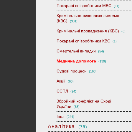
Покарані співробітники МВС
(11)
Кримінально-виконавча система
(КВС)
(331)
Кримінальні провадження (КВС)
(6)
Покарані співробітники КВС
(1)
Смертельні випадки
(54)
Медична допомога
(139)
Судові процеси
(163)
Акції
(65)
ЄСПЛ
(24)
Збройний конфлікт на Сході
України
(63)
Інші
(244)
Аналітика
(79)