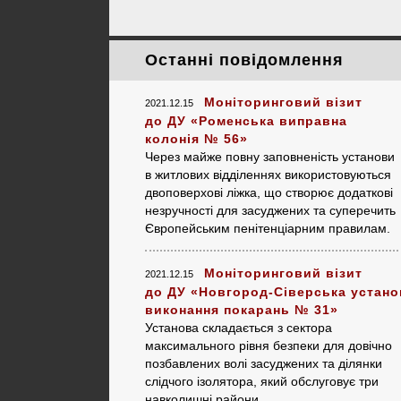
Останні повідомлення
Моніторинговий візит
2021.12.15
до ДУ «Роменська виправна
колонія № 56»
Через майже повну заповненість установи
в житлових відділеннях використовуються
двоповерхові ліжка, що створює додаткові
незручності для засуджених та суперечить
Європейським пенітенціарним правилам.
Моніторинговий візит
2021.12.15
до ДУ «Новгород-Сіверська устано
виконання покарань № 31»
Установа складається з сектора
максимального рівня безпеки для довічно
позбавлених волі засуджених та ділянки
слідчого ізолятора, який обслуговує три
навколишні райони.