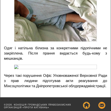
Одяг і натільна білизна за конкретними підопічними не
закріплена. Після прання видається будь-кому з
мешканців.
Через такі порушення Офіс Уповноваженої Верховної Ради
з прав людини підготував акти реагування до
Мінсоцполітики та Дніпропетровської облдержадміністрації.
©2026. КОАЛІЦІЯ ГРОМАДСЬКИХ ПРАВОЗАХИСНИХ
ОРГАНІЗАЦІЙ «ПРОТИ КАТУВАНЬ»