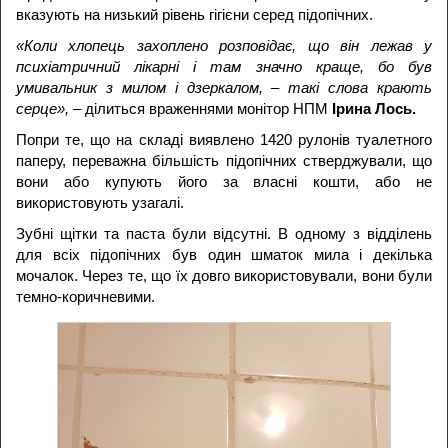
вказують на низький рівень гігієни серед підопічних.
«Коли хлопець захоплено розповідає, що він лежав у
психіатричний лікарні і там значно краще, бо був
умивальник з милом і дзеркалом, – такі слова крають
серце», –
ділиться враженнями монітор НПМ
Ірина Лось.
Попри те, що на складі виявлено 1420 рулонів туалетного
паперу, переважна більшість підопічних стверджували, що
вони або купують його за власні кошти, або не
використовують узагалі.
Зубні щітки та паста були відсутні. В одному з відділень
для всіх підопічних був один шматок мила і декілька
мочалок. Через те, що їх довго використовували, вони були
темно-коричневими.