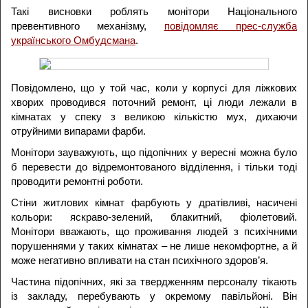
Такі висновки роблять монітори Національного
превентивного механізму,
повідомляє прес-служба
українського Омбудсмана
.
Повідомлено, що у той час, коли у корпусі для ліжкових
хворих проводився поточний ремонт, ці люди лежали в
кімнатах у спеку з великою кількістю мух, дихаючи
отруйними випарами фарби.
Монітори зауважують, що підопічних у вересні можна було
б перевести до відремонтованого відділення, і тільки тоді
проводити ремонтні роботи.
Стіни житлових кімнат фарбують у дратівливі, насичені
кольори: яскраво-зелений, блакитний, фіолетовий.
Монітори вважають, що проживання людей з психічними
порушеннями у таких кімнатах – не лише некомфортне, а й
може негативно впливати на стан психічного здоров’я.
Частина підопічних, які за твердженням персоналу тікають
із закладу, перебувають у окремому павільйоні. Він