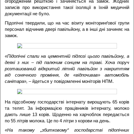
огороджений решіткою і зачиняється на замок. Жодних
записів про використання такої ізоляції в їхній медичній
документації не було.
Підопічні твердили, що на час візиту моніторинґової групи
персонал відчинив двері павільйону, а в інші дні зачиняє на
замок.
«Підопічні спали на цементній підлозі цього павільйону, а
деякі з них – під палючим сонцем на траві. Хоча поруч
розташований відкритий літній павільйон з накриттям
від сонячного проміння, де «відпочивав» автомобіль
санітара», –
йдеться у повідомленні моніторів НПМ.
На підсобному господарстві інтернату вирощують 65 корів
та телят. За інформацією працівників інтернату, молоко
дають лише 13 корів. Щоденно на харчоблок передається
по 55 літрів молока. Це по 4 літри з корови на день.
«На такому „збитковому“ господарстві підопічних