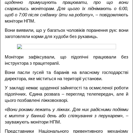
щоденно примушують працювати, про що вони
скаржились моніторам. Для цього їх піднімають о 6:00,
щоб о 7:00 після сніданку йти на роботу», –
повідомляють
монітори НПМ.
Вони виявили, що у багатьох чоловіків поранення рук: вони
заготовляли корми для худоби без рукавиць.
Монітори зафіксували, що підопічні працювали без
інструктора з працетерапії.
Вони пасли гусей та баранів на власному господарстві
директора, яке міститься на території установи.
У закладі немає щоденної зайнятості та осмисленої роботи
підопічних. Єдина розвага – перегляд телепередач, але й
цього позбавлені ліжковохворі.
«Вони роками лежать у ліжках. Для них радісними подіями
є миття у банний день або спілкування з перукарем», –
зауважують монітори НПМ.
Представники Національного превентивного механізму