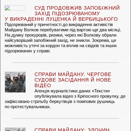
СУД ПРОДОВЖИВ ЗАПОБІЖНИЙ
ЗАХІД ПІДОЗРЮВАНОМУ
У ВИКРАДЕННІ ЛУЦЕНКА Й ВЕРБИЦЬКОГО
Підозрюваний у причетності до викрадення активістів
Майдану Волков перебуватиме під вартою ще два місяці.
На думку прокурорів, ризики, через які Волкову обрали
найсуворіший запобіжний захід, не зникли. Зокрема, це
можливість утечі за кордон та вплив на свідків та інших
підозрюваних у справі.
СПРАВИ МАЙДАНУ. ЧЕРГОВЕ
СУДОВЕ ЗАСІДАННЯ Й НОВЕ
ВІДЕО
Агенція журналістики даних «Тексти»
опублікувала відео з Кріпосного провулку, де
зафіксовано стрільбу беркутівців з помпових рушниць
по протестувальниках.
СПРАВИ МАЙДАНУ: ЗЛОЧИН