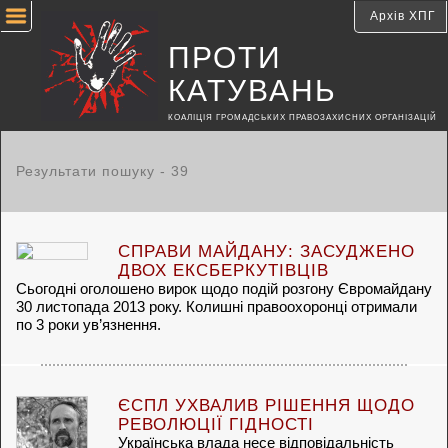
Архів ХПГ
ПРОТИ
КАТУВАНЬ
КОАЛІЦІЯ ГРОМАДСЬКИХ ПРАВОЗАХИСНИХ ОРГАНІЗАЦІЙ
Результати пошуку -
39
СПРАВИ МАЙДАНУ: ЗАСУДЖЕНО
ДВОХ ЕКСБЕРКУТІВЦІВ
Сьогодні оголошено вирок щодо подій розгону Євромайдану
30 листопада 2013 року. Колишні правоохоронці отримали
по 3 роки ув’язнення.
ЄСПЛ УХВАЛИВ РІШЕННЯ ЩОДО
РЕВОЛЮЦІЇ ГІДНОСТІ
Українська влада несе відповідальність