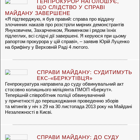
ГЕНПРОКУРОР НАГОЛОШУЄ,
ЩО СЛІДСТВО У СПРАВІ
МАЙДАНУ ЗАВЕРШЕНЕ
«Я підтверджую, я був правий: справа про віддачу
злочинних наказів про розстріли мирних демонстрантів
Януковичем, Захарченком, Якименком і рядом їхніх
підлеглих, всі слідчі дії завершені. Я керуюся при цьому
рапортом прокурора у цій справі», – заявив Юрій Луценко
на брифінгу у Верховній Раді 4 лютого.
СПРАВИ МАЙДАНУ: СУДИТИМУТЬ
ЕКС-«БЕРКУТІВЦЯ»
Генпрокуратура направила до суду обвинувальний акт
стосовно колишнього міліціянта ПМОП «Беркут».
Теперішній співробітник поліції обвинувачений
у причетності до перешкоджання проведенню зборів
та мітингів у ніч з 29 на 30 листопада 2013 року на Майдані
Незалежності в Києві.
СПРАВИ МАЙДАНУ: ДО СУДУ