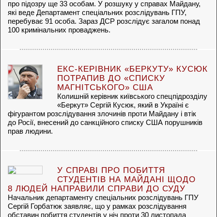
про підозру ще 33 особам. У розшуку у справах Майдану,
які веде Департамент спеціальних розслідувань ГПУ,
перебуває 91 особа. Зараз ДСР розслідує загалом понад
100 кримінальних проваджень.
ЕКС-КЕРІВНИК «БЕРКУТУ» КУСЮК
ПОТРАПИВ ДО «СПИСКУ
МАГНІТСЬКОГО» США
Колишній керівник київського спецпідрозділу
«Беркут» Сергій Кусюк, який в Україні є
фігурантом розслідування злочинів проти Майдану і втік
до Росії, внесений до санкційного списку США порушників
прав людини.
У СПРАВІ ПРО ПОБИТТЯ
СТУДЕНТІВ НА МАЙДАНІ ЩОДО
8 ЛЮДЕЙ НАПРАВИЛИ СПРАВИ ДО СУДУ
Начальник департаменту спеціальних розслідувань ГПУ
Сергій Горбатюк заявляє, що у рамках розслідування
обставин побиття студентів у ніч проти 30 листопада