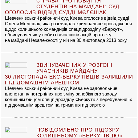
СПРАВА ПРО ПОБИТТЯ
СТУДЕНТІВ НА МАЙДАНІ: СУД
ОГОЛОСИВ ВІДВІД СУДДІ МЄЛЄШАК
Шевченківський районний суд Києва оголосив відвід судді
Олени Мєлєшак, яка розглядала кримінальне провадження
щодо колишнього командирів спецпідрозділу «Беркут»,
обвинувачених у побитті учасників акцій протесту
на майдані Незалежності у ніч на 30 листопада 2013 року.
ЗВИНУВАЧЕНИХ У РОЗГОНІ
УЧАСНИКІВ МАЙДАНУ
30 ЛИСТОПАДА ЕКС-БЕРКУТІВЦІВ ЗАЛИШИЛИ
ПІД ДОМАШНІМ АРЕШТОМ
Шевченківський районний суд Києва не задовольнив
клопотання потерпілих про зміну запобіжного заходу
колишнім бійцям спецпідрозділу «Беркут» з перебування їх
під домашнім арештом на тримання під вартою
ПОВІДОМЛЕНО ПРО ПІДОЗРУ
КОЛИШНЬОМУ «БЕРКУТІВЦЮ»