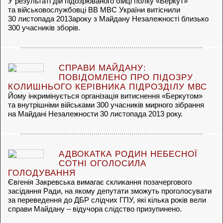
У результаті дій підозрюваного бійці полку «Беркут»
та військовослужбовці ВВ МВС України витіснили
30 листопада 2013ароку з Майдану Незалежності близько
300 учасників зборів.
СПРАВИ МАЙДАНУ:
ПОВІДОМЛЕНО ПРО ПІДОЗРУ
КОЛИШНЬОГО КЕРІВНИКА ПІДРОЗДІЛУ МВС
Йому інкримінується організація витиснення «Беркутом»
та внутрішніми військами 300 учасників мирного зібрання
на Майдані Незалежности 30 листопада 2013 року.
АДВОКАТКА РОДИН НЕБЕСНОЇ
СОТНІ ОГОЛОСИЛА
ГОЛОДУВАННЯ
Євгенія Закревська вимагає скликання позачергового
засідання Ради, на якому депутати зможуть проголосувати
за переведення до ДБР слідчих ГПУ, які кілька років вели
справи Майдану – відучора слідство призупинено.