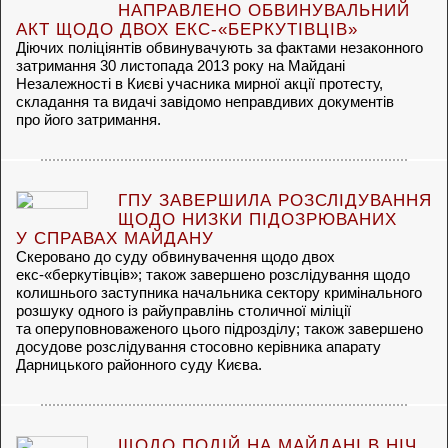
НАПРАВЛЕНО ОБВИНУВАЛЬНИЙ
АКТ ЩОДО ДВОХ ЕКС-«БЕРКУТІВЦІВ»
Діючих поліціянтів обвинувачують за фактами незаконного
затримання 30 листопада 2013 року на Майдані
Незалежності в Києві учасника мирної акції протесту,
складання та видачі завідомо неправдивих документів
про його затримання.
ГПУ ЗАВЕРШИЛА РОЗСЛІДУВАННЯ
ЩОДО НИЗКИ ПІДОЗРЮВАНИХ
У СПРАВАХ МАЙДАНУ
Скеровано до суду обвинувачення щодо двох
екс-«беркутівців»; також завершено розслідування щодо
колишнього заступника начальника сектору кримінального
розшуку одного із райуправлінь столичної міліції
та оперуповноваженого цього підрозділу; також завершено
досудове розслідування стосовно керівника апарату
Дарницького районного суду Києва.
ЩОДО ПОДІЙ НА МАЙДАНІ В НІЧ