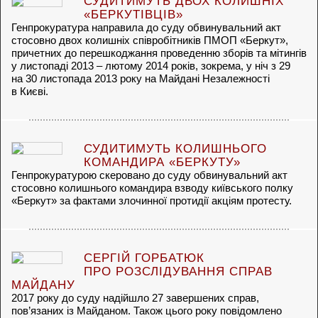
СУДИТИМУТЬ ДВОХ КОЛИШНІХ
«БЕРКУТІВЦІВ»
Генпрокуратура направила до суду обвинувальний акт
стосовно двох колишніх співробітників ПМОП «Беркут»,
причетних до перешкоджання проведенню зборів та мітингів
у листопаді 2013 – лютому 2014 років, зокрема, у ніч з 29
на 30 листопада 2013 року на Майдані Незалежності
в Києві.
СУДИТИМУТЬ КОЛИШНЬОГО
КОМАНДИРА «БЕРКУТУ»
Генпрокуратурою скеровано до суду обвинувальний акт
стосовно колишнього командира взводу київського полку
«Беркут» за фактами злочинної протидії акціям протесту.
СЕРГІЙ ГОРБАТЮК
ПРО РОЗСЛІДУВАННЯ СПРАВ
МАЙДАНУ
2017 року до суду надійшло 27 завершених справ,
пов’язаних із Майданом. Також цього року повідомлено