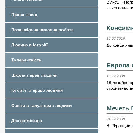
Вілксу. .«Пог
- висловила с
Права жінок
Конфлик
Позашкільна виховна робота
12.02.2010
Людина в історіїї
До конца янв
Толерантність
Европа 
Школа з прав людини
19.12.2009
16 декабря п
строительств
Історія та права людини
Освіта в галузі прав людини
Мечеть 
04.12.2009
Дискримінація
Во Франции р