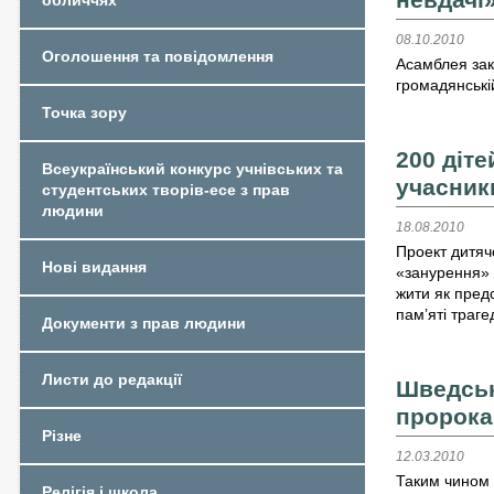
обличчях
08.10.2010
Оголошення та повідомлення
Асамблея зак
громадянській
Точка зору
200 діте
Всеукраїнський конкурс учнівських та
учасник
студентських творів-есе з прав
людини
18.08.2010
Проект дитяч
Нові видання
«занурення» 
жити як предс
пам’яті траге
Документи з прав людини
Листи до редакції
Шведськ
пророк
Різне
12.03.2010
Таким чином 
Релігія і школа