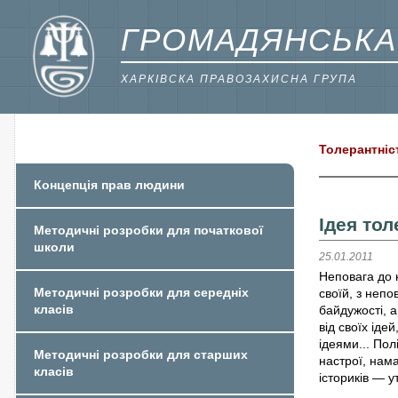
ГРОМАДЯНСЬКА
ХАРКІВСКА ПРАВОЗАХИСНА ГРУПА
Толерантніс
Концепція прав людини
Ідея тол
Методичні розробки для початкової
школи
25.01.2011
Неповага до н
Методичні розробки для середніх
своїй, з непо
класів
байдужості, 
від своїх іде
ідеями... Пол
Методичні розробки для старших
настрої, нама
класів
істориків — ут