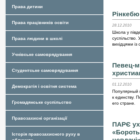
Права дитини
Рінкебю
Права працівників освіти
28.12.2010
Школа у півд
суспільство. 
Права людини в школі
вихідцями із с
Учнівське самоврядування
Певец-м
Студентське самоврядування
христиа
01.12.2010
Демократія і освітня система
Популярный 
к единству. 
Громадянське суспільство
его стране.
Правозахисні організації
ПАРЄ ух
«Боротьб
Історія правозахисного руху в
невдачі