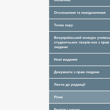
обличчях
Оголошення та повідомлення
Точка зору
Всеукраїнський конкурс учнівсь
студентських творів-есе з прав
людини
Нові видання
Документи з прав людини
Листи до редакції
Різне
Релігія і школа