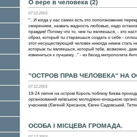
О вере в человека (2)
07.12.2003
"...И когда у нас самих есть это поползновение перек
смирением, назвать жадность любовью, надо остановит
правдив! Потому что то, чем ты являешься, - это на
образ, который ты стараешься создать о себе - сплош
этот несуществующий человек никогда никем стать не 
которым ты являешься, который тебе, возможно, даж
измениться к лучшему..." - из бесед митрополита Ан
"ОСТРОВ ПРАВ ЧЕЛОВЕКА" НА О
07.12.2003
19-24 липня на острові Король поблизу Києва проходи
організований київською молодіжно-юнацькою органі
учасників (Євгеній Хрисанов, Євген Садовський, Тетя
ОСОБА І МІСЦЕВА ГРОМАДА.
07.12.2003