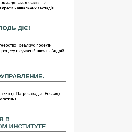
ромадянської освіти - із
адреси навчальних закладів
ОДЬ ДІЄ!
тнерство" реалізує проекти,
роцесу в сучасній школі - Андрій
УПРАВЛЕНИЕ.
кин (г. Петрозаводск, Россия).
огаткина
Я В
М ИНСТИТУТЕ