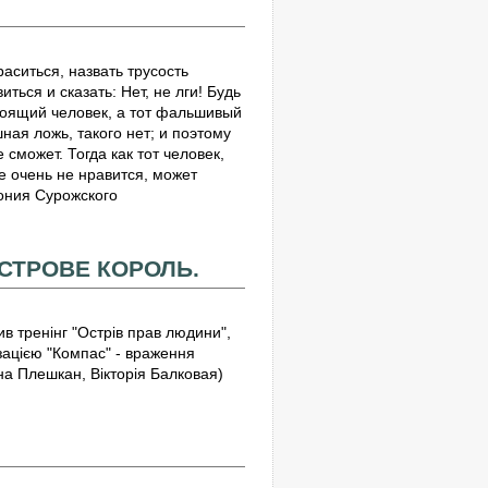
раситься, назвать трусость
ься и сказать: Нет, не лги! Будь
стоящий человек, а тот фальшивый
ная ложь, такого нет; и поэтому
сможет. Тогда как тот человек,
е очень не нравится, может
тония Сурожского
СТРОВЕ КОРОЛЬ.
в тренінг "Острів прав людини",
зацією "Компас" - враження
на Плешкан, Вікторія Балковая)