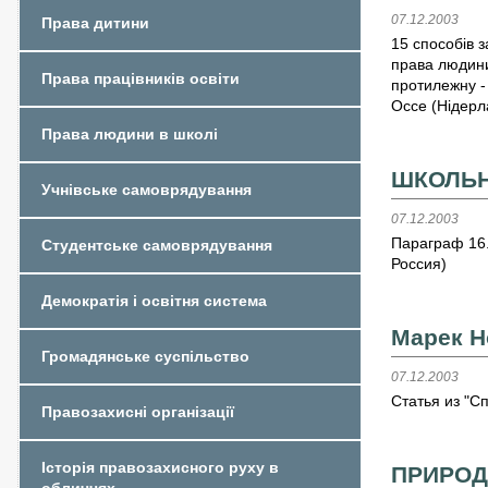
07.12.2003
Права дитини
15 способів 
права людини
Права працівників освіти
протилежну -
Оссе (Нідерл
Права людини в школі
ШКОЛЬН
Учнівське самоврядування
07.12.2003
Параграф 16.
Студентське самоврядування
Россия)
Демократія і освітня система
Марек Н
Громадянське суспільство
07.12.2003
Статья из "С
Правозахисні організації
Історія правозахисного руху в
ПРИРОД