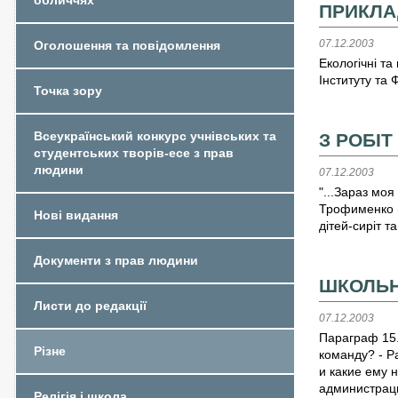
обличчях
ПРИКЛА
07.12.2003
Оголошення та повідомлення
Екологічні т
Інституту та 
Точка зору
Всеукраїнський конкурс учнівських та
З РОБІТ
студентських творів-есе з прав
людини
07.12.2003
"...Зараз моя
Трофименко (
Нові видання
дітей-сиріт т
Документи з прав людини
ШКОЛЬН
Листи до редакції
07.12.2003
Параграф 15.
Різне
команду? - Р
и какие ему 
администраци
Релігія і школа