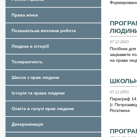
Формирование
Права жінок
ПРОГРАМ
ЛЮДИНИ
Позашкільна виховна робота
07.12.2003
Людина в історіїї
Посібник для 
зацікавити по
на права люди
Толерантність
Школа з прав людини
ШКОЛЬН
07.12.2003
Історія та права людини
Параграф 14.
(г. Петрозав
Освіта в галузі прав людини
Рогаткина
Дискримінація
ПРОГРАМ