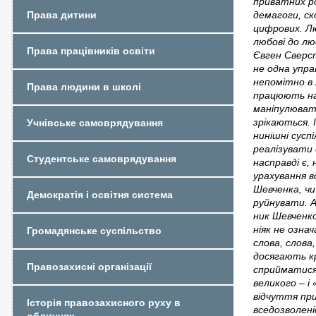
приватних ро
Права дитини
демагоги, ск
цифрових. Лю
любові до лю
Права працівників освіти
Євген Сверст
не одна упра
непомітно в 
Права людини в школі
працюють над
маніпулювати
зрікаються. 
Учнівське самоврядування
нинішні сусп
реалізувати
Студентське самоврядування
насправді є,
урахування в
Шевченка, чи
Демократія і освітня система
руйнувати. 
ник Шевченков
ніяк не озна
Громадянське суспільство
слова, слов
досягають к
Правозахисні організації
сприйматися
великого – і
відчуття пр
Історія правозахисного руху в
вседозволені