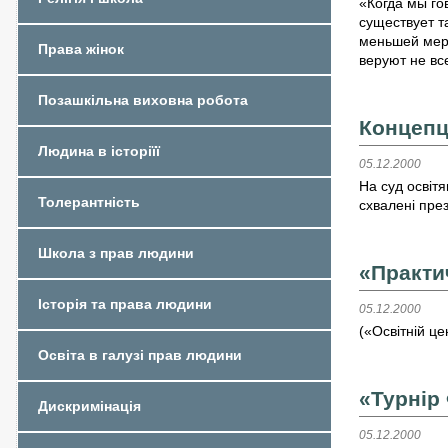
«Когда мы го
существует т
меньшей мере
Права жінок
веруют не все
Позашкільна виховна робота
Концепц
Людина в історіїї
05.12.2000
На суд освіт
Толерантність
схвалені пре
Школа з прав людини
«Практи
Історія та права людини
05.12.2000
(«Освітній це
Освіта в галузі прав людини
«Турнір
Дискримінація
05.12.2000