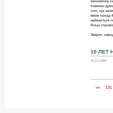
економічну с
повинен думат
того, ще зал
віком понад 4
займається п
більш спромо
Зварич, наро
10 ЛЕТ
30.12.1999
««
131