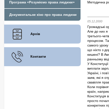
Програма «Розуміємо права людини»
Методична ро
Документальне кіно про права людини
05.12.2000
Громадські ор
Але до них я
Архів
третього-четв
процесом. Та
самого уроку
що ніхто з д
кишені? В Аме
Контакти
ранньому віці
У Конституції
виплати зарп
Україні, і по
заяв, які я о
свавілля пра
Коли порівнят
країн, наприк
Конституція 
просто почали
конкретних пі