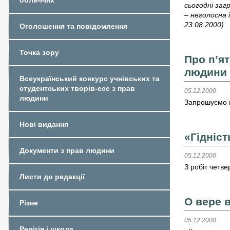
обличчях
сьогодні заг
– неголосна 
23.08.2000)
Оголошення та повідомлення
Точка зору
Про п’ят
людини
Всеукраїнський конкурс учнівських та
студентських творів-есе з прав
05.12.2000
людини
Запрошуємо в
Нові видання
«Гідніст
Документи з прав людини
05.12.2000
З робіт четве
Листи до редакції
О вере в
Різне
05.12.2000
Релігія і школа