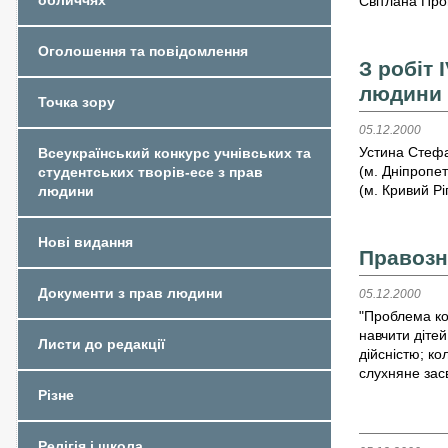
обличчях
Світлана Про
Оголошення та повідомлення
З робіт 
людини
Точка зору
05.12.2000
Устина Стефа
Всеукраїнський конкурс учнівських та
(м. Дніпропет
студентських творів-есе з прав
(м. Кривий Рі
людини
Нові видання
Правозн
Документи з прав людини
05.12.2000
"Проблема ко
навчити дітей
Листи до редакції
дійсністю; к
слухняне зас
Різне
Релігія і школа