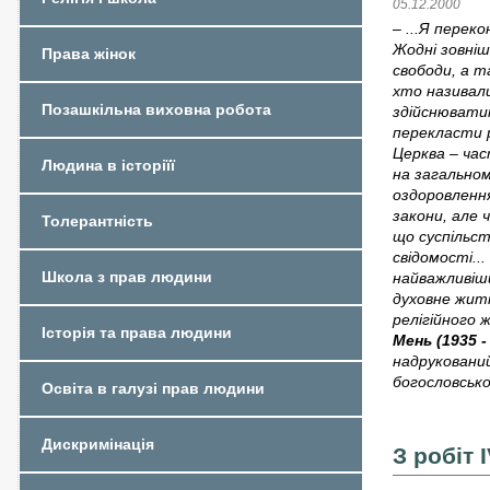
05.12.2000
– ...Я перек
Жодні зовніш
Права жінок
свободи, а т
хто називал
Позашкільна виховна робота
здійснюватим
перекласти р
Церква – час
Людина в історіїї
на загальном
оздоровлення
закони, але 
Толерантність
що суспільст
свідомості...
Школа з прав людини
найважливіши
духовне житт
релігійного 
Історія та права людини
Мень (1935 -
надрукований
богословськ
Освіта в галузі прав людини
Дискримінація
З робіт 