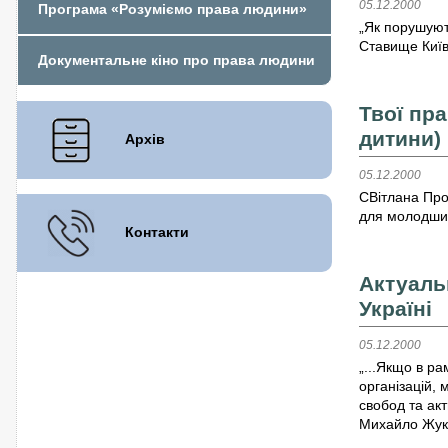
05.12.2000
Програма «Розуміємо права людини»
„Як порушуют
Ставище Київ
Документальне кіно про права людини
Твої пра
дитини)
Архів
05.12.2000
СВітлана Про
для молодши
Контакти
Актуаль
Україні
05.12.2000
„...Якщо в р
організацій,
свобод та акт
Михайло Жуко