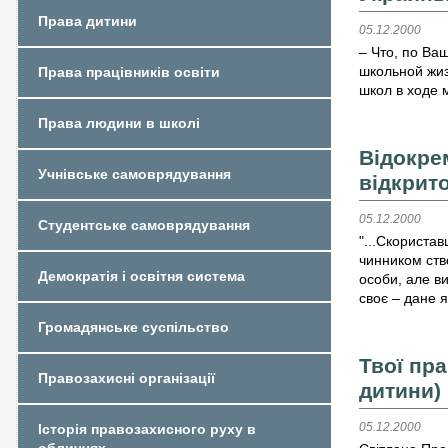
Права дитини
05.12.2000
– Что, по Ва
школьной жиз
Права працівників освіти
школ в ходе 
Права людини в школі
Відокре
Учнівське самоврядування
відкрит
05.12.2000
Студентське самоврядування
"...Скористав
чинником ств
Демократія і освітня система
особи, але ви
своє – дане я
Громадянське суспільство
Твої пра
Правозахисні організації
дитини)
05.12.2000
Історія правозахисного руху в