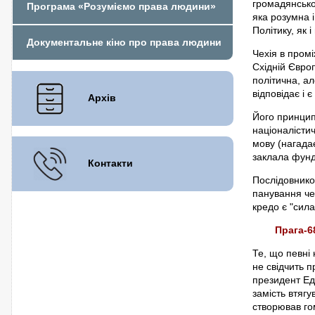
громадянсько
Програма «Розуміємо права людини»
яка розумна і
Політику, як
Документальне кіно про права людини
Чехія в пром
Східній Європ
політична, ал
відповідає і 
Архів
Його принципи
націоналісти
мову (нагадає
заклала фунд
Контакти
Послідовником
панування че
кредо є "сила
Прага-6
Те, що певні
не свідчить 
президент Ед
замість втягу
створював го