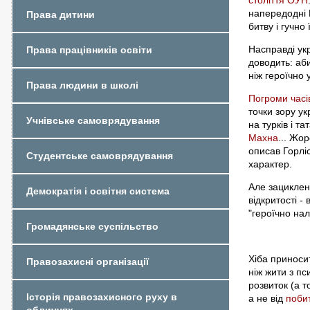
напередодні 
Права дитини
битву і гучно 
Насправді ук
Права працівників освіти
доводить: аб
ніж героїчно 
Права людини в школі
Погроми час
точки зору ук
Учнівське самоврядування
на турків і т
Махна
... Жор
описав Горлі
Студентське самоврядування
характер.
Але зациклені
Демократія і освітня система
відкритості -
"героїчно на
Громадянське суспільство
Хіба приноси
Правозахисні організації
ніж жити з п
розвиток (а т
Історія правозахисного руху в
а не від
побит