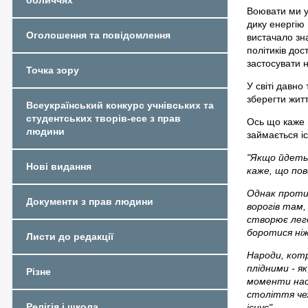
обличчях
Воювати ми у
дику енергію 
Оголошення та повідомлення
вистачало зна
політиків дос
застосувати 
Точка зору
У світі давно
зберегти жит
Всеукраїнський конкурс учнівських та
студентських творів-есе з прав
Ось що каже
людини
займається іс
"Якщо йдетьс
Нові видання
каже, що пов
Однак проти
Документи з прав людини
ворогів там,
створює леге
боротися ніж
Листи до редакції
Народи, котр
плідними - я
Різне
моменти наси
століття чех
Релігія і школа
існує".