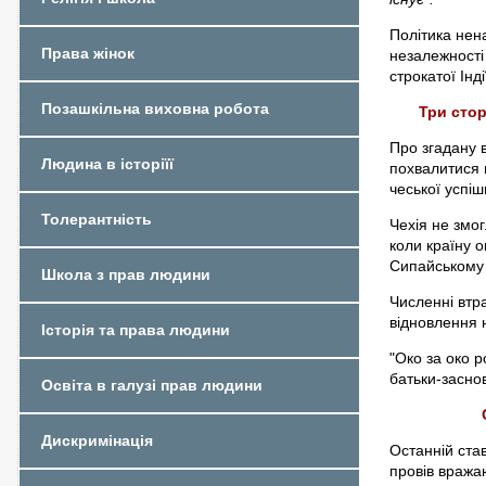
Політика нен
Права жінок
незалежності 
строкатої Інд
Позашкільна виховна робота
Три стор
Про згадану 
Людина в історіїї
похвалитися 
чеської успіш
Толерантність
Чехія не змо
коли країну о
Сипайському 
Школа з прав людини
Численні втр
відновлення 
Історія та права людини
"Око за око р
батьки-засно
Освіта в галузі прав людини
Дискримінація
Останній став
провів вража