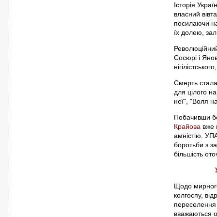
Історія Украї
власний вівт
посилаючи н
їх долею, за
Революційний
Сосюрі і Яно
нігілістськог
Смерть стала
для цілого на
неї", "Воля на
Побачивши бе
Крайова
вже 
амністію. УПА
боротьби з за
більшість ото
Щодо мирного
колгоспу, від
переселення д
вважаються о