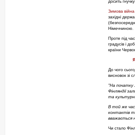
досить гнучку
Зимова війна
західні держ
(безпосередню
Німеччиною.
Проте під час
градусів і д
країни Черво
Я
До чого сього
висновок зі с
"На початку 
Фінляндії за
та культурн
В той же час
контактів та
вважається н
Чи стало Фінл