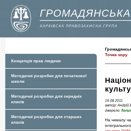
ГРОМАДЯНСЬКА
ХАРКІВСКА ПРАВОЗАХИСНА ГРУПА
Громадянськ
Точка зору
Концепція прав людини
Методичні розробки для початкової
Націон
школи
культу
Методичні розробки для середніх
16.08.2011
класів
автор: Андрій
foru
джерело:
Методичні розробки для старших
На чималу час
класів
інтегрального
століття ОУН