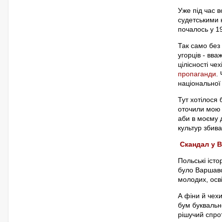
Уже під час 
судетськими н
почалось у 19
Так само без
угорців - вва
цілісності че
пропаганди
.
національної
Тут хотілося 
оточили мою о
аби в моєму д
культур збива
Скандал у В
Польські істо
було Варшавс
молодих, осв
А фіни й чехи
бум буквально
рішучий спро