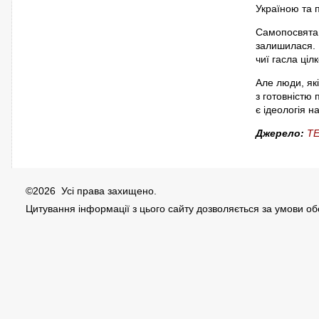
Україною та
Самопосвята 
залишилася. 
чиї гасла ці
Але люди, які
з готовністю
є ідеологія н
Джерело:
TE
©2026 Усі права захищено.
Цитування інформації з цього сайту дозволяється за умови о