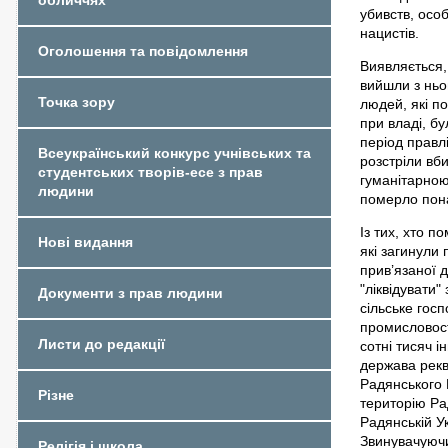
обличчях
убивств, осо
нацистів.
Оголошення та повідомлення
Виявляється, 
вийшли з ньо
Точка зору
людей, які п
при владі, б
період правл
Всеукраїнський конкурс учнівських та
розстріли вб
студентських творів-есе з прав
гуманітарною
людини
померло пона
Із тих, хто п
Нові видання
які загинули
прив’язаної д
"ліквідувати
Документи з прав людини
сільське госп
промисловост
Листи до редакції
сотні тисяч і
держава рекв
Радянського 
Різне
територію Рад
Радянській Ук
Звинувачуючи 
Релігія і школа