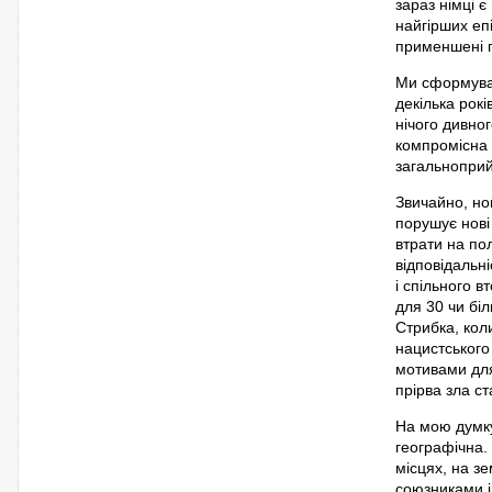
зараз німці 
найгірших епі
применшені 
Ми сформувал
декілька рок
нічого дивно
компромісна 
загальноприй
Звичайно, но
порушує нові 
втрати на пол
відповідальн
і спільного в
для 30 чи біл
Стрибка, кол
нацистського
мотивами для
прірва зла с
На мою думку
географічна. 
місцях, на зе
союзниками і