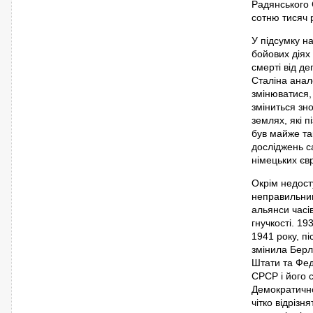
Радянського С
сотню тисяч 
У підсумку на
бойових діях
смерті від де
Сталіна анал
змінюватися,
зміниться зн
землях, які 
був майже та
досліджень с
німецьких євр
Окрім недост
неправильним
альянси часів
гнучкості. 1
1941 року, п
змінила Берл
Штати та Фед
СРСР і його
Демократично
чітко відрізн