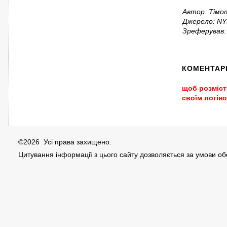
Автор: Тімот
Джерело: NYR
Зреферував:
КОМЕНТАР
щоб розміст
своїм логін
©2026 Усі права захищено.
Цитування інформації з цього сайту дозволяється за умови о