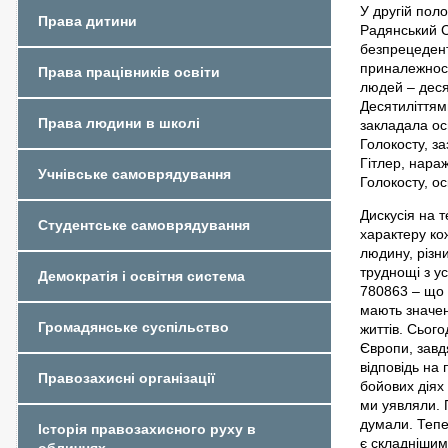
У другій пол
Права дитини
Радянський С
безпрецедент
приналежност
Права працівників освіти
людей – деся
Десятиліттями
Права людини в школі
закладала осн
Голокосту, з
Гітлер, нара
Учнівське самоврядування
Голокосту, о
Дискусія на 
Студентське самоврядування
характеру кож
людину, різн
труднощі з ус
Демократія і освітня система
780863 – що 
мають значен
Громадянське суспільство
життів. Сього
Європи, завд
відповідь на 
Правозахисні організації
бойових діях 
ми уявляли. 
думали. Тепе
Історія правозахисного руху в
є складнішим