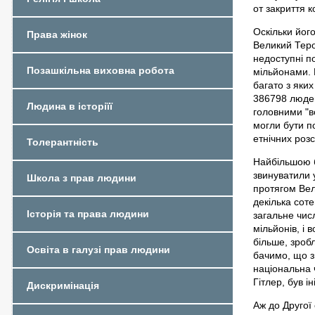
от закриття к
Оскільки йог
Права жінок
Великий Теро
недоступні п
Позашкільна виховна робота
мільйонами. 
багато з яки
386798 людей
Людина в історіїї
головними "в
могли бути п
етнічних роз
Толерантність
Найбільшою б
звинуватили 
Школа з прав людини
протягом Вел
декілька сот
Історія та права людини
загальне чис
мільйонів, і 
більше, зроб
Освіта в галузі прав людини
бачимо, що з
національна ч
Гітлер, був і
Дискримінація
Аж до Другої 