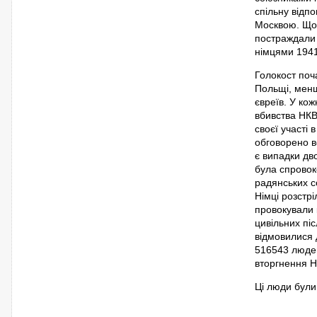
спільну відпо
Москвою. Що 
постраждали п
німцями 1941
Голокост поча
Польщі, менш
євреїв. У ко
вбивства НК
своєї участі 
обговорено вс
є випадки дв
була спровок
радянських с
Німці розстр
провокували 
цивільних піс
відмовилися 
516543 людей
вторгнення Н
Ці люди були