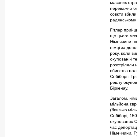
масових страт
переважно біл
совєти вбили 
радянському 
Гітлер прийш
що цього мож
Німеччини на 
німці за доп
року, коли в
окупованій т
розстріляли 
вбивства пол
Собіборі і Т
решту окупов
Біркенау.
Загалом, нім
мільйона євр
(близько міль
Собіборі, 15
окупованих С
час депортац
Німеччини, Р