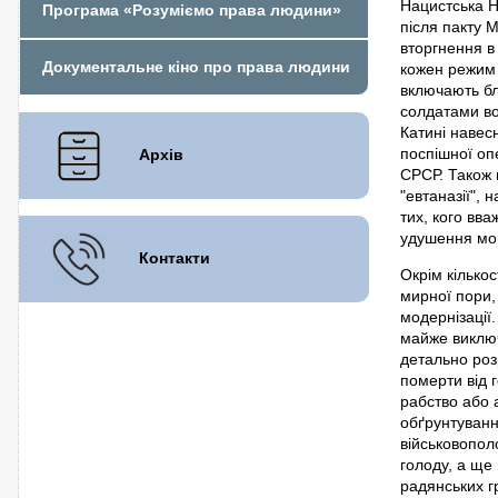
Нацистська Н
Програма «Розуміємо права людини»
після пакту 
вторгнення в
Документальне кіно про права людини
кожен режим 
включають бл
солдатами во
Катині навесн
поспішної оп
Архів
СРСР. Також 
"евтаназії",
тих, кого вв
удушення мон
Контакти
Окрім кілько
мирної пори,
модернізації.
майже виключ
детально роз
померти від г
рабство або а
обґрунтування
військовополо
голоду, а ще
радянських г