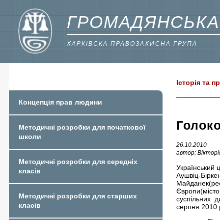
ГРОМАДЯНСЬКА
ХАРКІВСКА ПРАВОЗАХИСНА ГРУПА
Історія та 
Концепція прав людини
Голоко
Методичні розробки для початкової
школи
26.10.2010
автор: Вікторі
Методичні розробки для середніх
Український ц
класів
Аушвіц-Бірк
Майданек(рес
Європи(місто 
Методичні розробки для старших
суспільних
д
класів
серпня 2010 