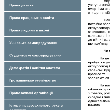
Від
увагу на знай
Права дитини
смерті ми ви
знищення вій
Права працівників освіти
Наш
потрібно збе
екскурсовода 
Права людини в школі
захищають, х
залишки стіни
до війни і за
Учнівське самоврядування
цю пам'ятку.
Чи 
Студентське самоврядування
На це 
прибуттям до
екскурсовод 
Демократія і освітня система
єврейські буд
вразило те, щ
зберігаються.
Громадянське суспільство
На на
«Аушвіц-Бірке
Правозахисні організації
з готелю, ро
складне і гні
односельчанк
вижила.
Історія правозахисного руху в