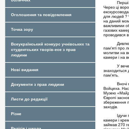
обличчях
Перші
Через ці вор
екскурсовода
Оголошення та повідомлення
для людей ? 
на даний мом
важливими об
Точка зору
газових камер
проводився в
Дивлю
Всеукраїнський конкурс учнівських та
пам'яті про л
студентських творів-есе з прав
молитви на вс
людини
камери і на
У вече
Нові видання
знаходиться 
пам'ять.
Вночі 
Документи з прав людини
Войцеха. Нас
Музею «Майда
Європі засно
Листи до редакції
збереження па
заходів.
Різне
Ідучи 
камери і крем
займав 270 г
Релігія і школа