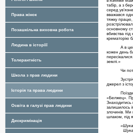
в'язнями Май
табір, а з б
серед ув’язн
вважався одн
Права жінок
тяжку працю,
розстрілювал
основному ст
Позашкільна виховна робота
вбивства під
крематорію б
Людина в історіїї
А в ц
кожен день ба
пересікалися
Толерантність
землі.»
Чи пот
Школа з прав людини
Зустр
джерел з істо
Історія та права людини
Поїзд
«Белжец». Пр
Знаходитись 
Освіта в галузі прав людини
залишилось ім
злочинів. Ми 
шлаком, під 
Дискримінація
«Шука
Шукаєш д