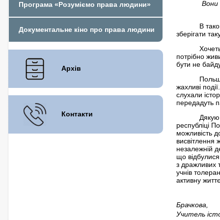
Вони всі 
Програма «Розуміємо права людини»
(П.М
В тако
Документальне кіно про права людини
зберігати та
Хочет
потрібно жив
бути не байд
Архів
Польщ
жахливі події
слухали істо
передадуть п
Контакти
Дякую 
республіці По
можливість до
висвітлення 
незалежній де
що відбулися 
з дражливих 
учнів толера
активну життє
Брачкова,
Учитель істо