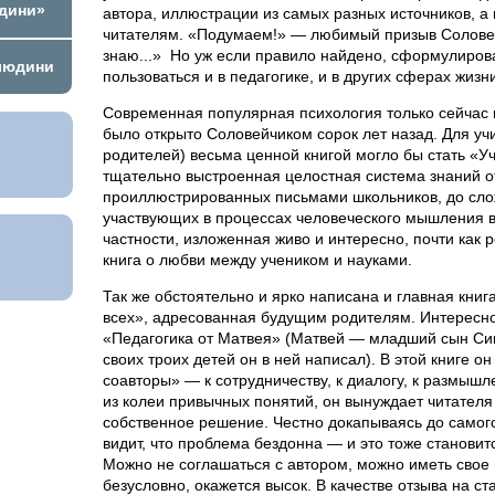
юдини»
автора, иллюстрации из самых разных источников, а
читателям. «Подумаем!» — любимый призыв Соловей
знаю...»
Но уж если правило найдено, сформулиров
 людини
пользоваться и в педагогике, и в других сферах жизн
Современная популярная психология только сейчас н
было открыто Соловейчиком сорок лет назад. Для учи
родителей) весьма ценной книгой могло бы стать «У
тщательно выстроенная целостная система знаний от
проиллюстрированных письмами школьников, до сл
участвующих в процессах человеческого мышления в
частности, изложенная живо и интересно, почти как 
книга о любви между учеником и науками.
Так же обстоятельно и ярко написана и главная кни
всех», адресованная будущим родителям. Интересно
«Педагогика от Матвея» (Матвей — младший сын Сим
своих троих детей он в ней написал). В этой книге о
соавторы» — к сотрудничеству, к диалогу, к размышл
из колеи привычных понятий, он вынуждает читателя
собственное решение. Честно докапываясь до самог
видит, что проблема бездонна — и это тоже станови
Можно не соглашаться с автором, можно иметь свое 
безусловно, окажется высок. В качестве отзыва на ст