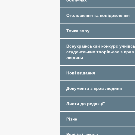
обличчях
Оголошення та повідомлення
Точка зору
Всеукраїнський конкурс учнівсь
студентських творів-есе з прав
людини
Нові видання
Документи з прав людини
Листи до редакції
Різне
Релігія і школа