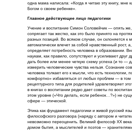
одна мама написала: «Когда я читаю эту книгу, мне к
Богом о своем ребенке».
Главное действующее лицо педагогики
Учение и воспитание Симон Соловейчик — опять же,
сопрягает так жестко, как это было принято на протя
разных позиций. Во всяком случае, он склоняется к 
автоматически влечет за собой нравственный рост, а,
определяет потребность человека в образовании. В
наукам, как правило, сопутствуют и усиливают друг д
дать более или менее четкую схему успеха (и то — д
измерить человеческие чувства нельзя. Сознание со
человека толкает его к мысли, что есть технологии,
комфортно» избавляться от любых проблем — в том ч
рецептурного типа для родителей удовлетворяет это
в книгах о воспитании редко дает советы по воспитан
этом уровне («Что делать, если ребенок…?») не суще
сфере — этической.
Этика как фундамент педагогики и живой русский яз
философского разговора (наряду с автором и читате
невозможно переоценить. Великий философ ХХ века
домом бытия, а мыслителей и поэтов — хранителями 