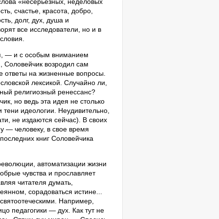
слова «несерьезных, неделовых
сть, счастье, красота, добро,
ть, долг, дух, душа и
орят все исследователи, но и в
словия.
я, — и с особым вниманием
, Соловейчик возродил сам
е ответы на жизненные вопросы.
словской лексикой. Случайно ли,
щный религиозный ренессанс?
ик, но ведь эта идея не столько
ни тени идеологии. Неудивительно,
ати, не издаются сейчас). В своих
у — человеку, в свое время
 последних книг Соловейчика
революции, автоматизации жизни
обрые чувства и прославляет
вляя читателя думать,
еянном, сорадоваться истине...
 святоотеческими. Например,
о педагогики — дух. Как тут не