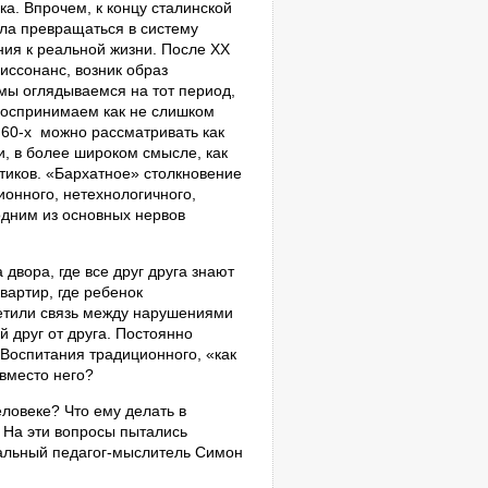
а. Впрочем, к концу сталинской
ала превращаться в систему
ия к реальной жизни. После XX
иссонанс, возник образ
мы оглядываемся на тот период,
 воспринимаем как не слишком
60-х
можно рассматривать как
, в более широком смысле, как
тиков. «Бархатное» столкновение
ионного, нетехнологичного,
дним из основных нервов
двора, где все друг друга знают
вартир, где ребенок
метили связь между нарушениями
 друг от друга. Постоянно
Воспитания традиционного, «как
 вместо него?
ловеке? Что ему делать в
На эти вопросы пытались
инальный педагог-мыслитель Симон