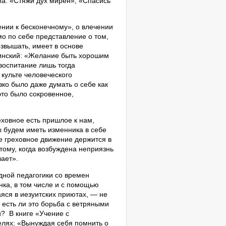
а: «Стяжи дух мирен», «Спасись
ении к бесконечному», о влечении
мо по себе представление о том,
озвышать, имеет в основе
линский: «Желание быть хорошим
 воспитание лишь тогда
 культе человеческого
зко было даже думать о себе как
это было сокровенное,
еховное есть пришлое к нам,
ы будем иметь изменника в себе
ое греховное движение держится в
тому, когда возбуждена неприязнь
зает».
дной педагогики со времен
ка, в том числе и с помощью
яся в иезуитских приютах, — не
 есть ли это борьба с ветряными
и?
В книге «Учение с
елях: «Вынуждая себя помнить о