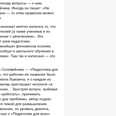
 иногда вопросы — к нам,
чика. Иногда он пишет: «Не
ано — то этим правилом можно
и.
ачинает внятно излагать то, что
телей (а также учеников и их
чение с увлечением». Это
 азов педагогики,
ожнейших феноменов психики,
ообще и школьного обучения в
роман. Там так и написано — это
га Соловейчика — «Педагогика для
, что рабочее ее название было
она Львовича, и о каждом из
н вновь приглашает читателя «в
ению... Заостряя вопрос, выбивая
 «работать», принимать
о дна проблемы, автор подчас
тся темой для размышления.
мнение, но уровень диалога,
атью о «Педагогике для всех»