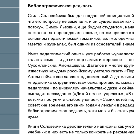
Библиографическая редкость
Стиль Соловейчика был для тогдашней официальной 
что его попросту не замечали, и он существовал ка
потоку». Симон Львович, еще будучи студентом, нач
несколько лет преподавал в школе, потом пришел в 
основном педагогической тематикой, вел молодежны
газетах и журналах, был одним из основателей зна
Имея педагогический опыт и уже работая журналист
талантливых — и до сих пор самых интересных — пед
Сухомлинский, Амонашвили, Шаталов и многие другие
известную каждому российскому учителю газету «Пер
Артем сейчас возглавляет одноименный Издательски
«педагогика сотрудничества» была противоположна 
педагогике «по циркуляру начальства»; даже и сейч
выглядят неожиданно («Детей нельзя упрекать», «В 
детские поступки и слабое учение», «Своих детей надо
советские времена его книги годами лежали в редак
библиографическая редкость, хотя могли бы стать уч
вузах.
Книги Соловейчика действительно написаны как учеб
учебники: в них есть не только конкретные рекоменд