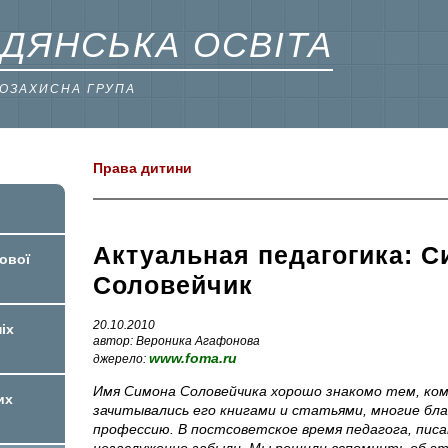
ДЯНСЬКА ОСВІТА
ВОЗАХИСНА ГРУПА
Права дитини
Актуальная педагогика: 
ової
Соловейчик
20.10.2010
іх
автор: Вероника Агафонова
www.foma.ru
джерело:
Имя Симона Соловейчика хорошо знакомо тем, кому
их
зачитывались его книгами и статьями, многие бла
профессию. В постсоветское время педагога, пис
незаслуженно забыли. Мы решили вспомнить об это