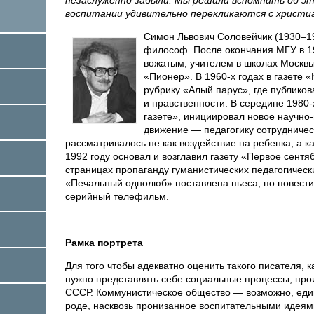
воспитании удивительно перекликаются с христи
Симон Львович Соловейчик (1930–199
философ. После окончания МГУ в 19
вожатым, учителем в школах Москв
«Пионер». В 1960-х годах в газете
рубрику «Алый парус», где публиков
и нравственности. В середине 1980-
газете», инициировал новое научно
движение — педагогику сотрудничес
рассматривалось не как воздействие на ребенка, а ка
1992 году основал и возглавил газету «Первое сентя
страницах пропаганду гуманистических педагогическ
«Печальный однолюб» поставлена пьеса, по повести 
серийный телефильм.
Рамка портрета
Для того чтобы адекватно оценить такого писателя, 
нужно представлять себе социальные процессы, про
СССР. Коммунистическое общество — возможно, еди
роде, насквозь пронизанное воспитательными идея