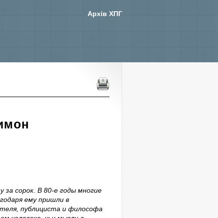
Архів ХПГ
Симон
 за сорок. В 80-е годы многие
годаря ему пришли в
ателя, публициста и философа
м человеке, чьи мысли о