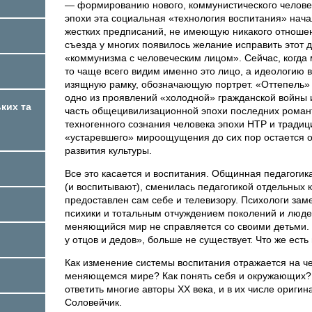
— формированию нового, коммунистического человек
эпохи эта социальная «технология воспитания» нач
жестких предписаний, не имеющую никакого отношен
съезда у многих появилось желание исправить этот д
«коммунизма с человеческим лицом». Сейчас, когда 
то чаще всего видим именно это лицо, а идеологию
изящную рамку, обозначающую портрет. «Оттепель» 
одно из проявлений «холодной» гражданской войны и
ких та
часть общецивилизационной эпохи последних роман
техногенного сознания человека эпохи НТР и традиц
«устаревшего» мироощущения до сих пор остается о
развития культуры.
Все это касается и воспитания. Общинная педагогика 
(и воспитывают), сменилась педагогикой отдельных к
предоставлен сам себе и телевизору. Психологи за
психики и тотальным отчуждением поколений и людей
меняющийся мир не справляется со своими детьми. 
у отцов и дедов», больше не существует. Что же есть
Как изменение системы воспитания отражается на че
меняющемся мире? Как понять себя и окружающих? 
ответить многие авторы ХХ века, и в их числе ориг
Соловейчик.