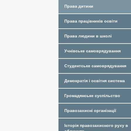
Права дитини
Права працівників освіти
Права людини в школі
Учнівське самоврядування
Студентське самоврядування
Демократія і освітня система
Громадянське суспільство
Правозахисні організації
Історія правозахисного руху в