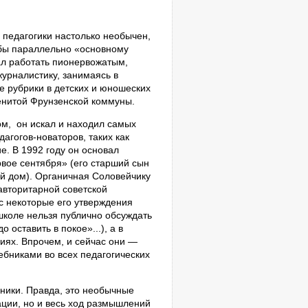
педагогики настолько необычен,
к бы параллельно «основному
ал работать пионервожатым,
журналистику, занимаясь в
е рубрики в детских и юношеских
менитой Фрунзенской коммуны.
ом,
он искал и находил самых
агогов-новаторов, таких как
. В 1992 году он основал
вое сентября» (его старший сын
й дом). Органичная Соловейчику
авторитарной советской
ас некоторые его утверждения
школе нельзя публично обсуждать
 оставить в покое»...), а в
циях. Впрочем, и сейчас они —
ебниками во всех педагогических
ники. Правда, это необычные
ации, но и весь ход размышлений