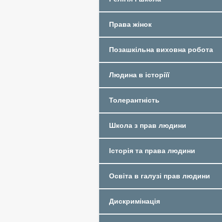
Права жінок
Позашкільна виховна робота
Людина в історіїї
Толерантність
Школа з прав людини
Історія та права людини
Освіта в галузі прав людини
Дискримінація