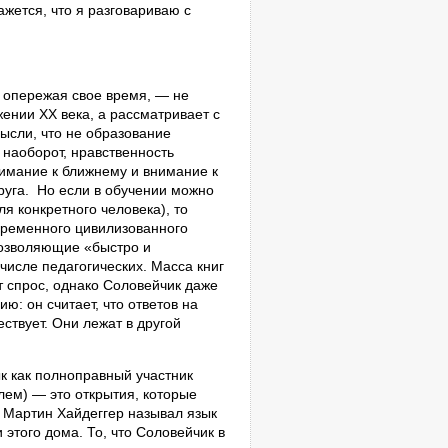
ажется, что я разговариваю с
 опережая свое время, — не
жении ХХ века, а рассматривает с
мысли, что не образование
 наоборот, нравственность
нимание к ближнему и внимание к
руга.
Но если в обучении можно
ля конкретного человека), то
временного цивилизованного
 позволяющие «быстро и
исле педагогических. Масса книг
т спрос, однако Соловейчик даже
ию: он считает, что ответов на
ствует. Они лежат в другой
ык как полноправный участник
лем) — это открытия, которые
 Мартин Хайдеггер называл язык
этого дома. То, что Соловейчик в