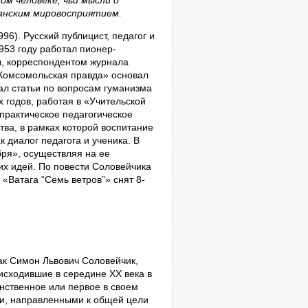
анским мировосприятием.
6). Русский публицист, педагог и
53 году работал пионер­
ы, корреспондентом журнала
 «Комсомольская правда» основал
ал статьи по вопросам гуманизма
х годов, работая в «Учительской
-практическое педагогическое
тва, в рамках которой воспитание
к диалог педагога и ученика. В
бря», осуществляя на ее
их идей. По повести Соловейчика
«Ватага “Семь ветров”» снят 8-
как Симон Львович Соловейчик,
исходившие в середине ХХ века в
нственное или первое в своем
ми, направленными к общей цели