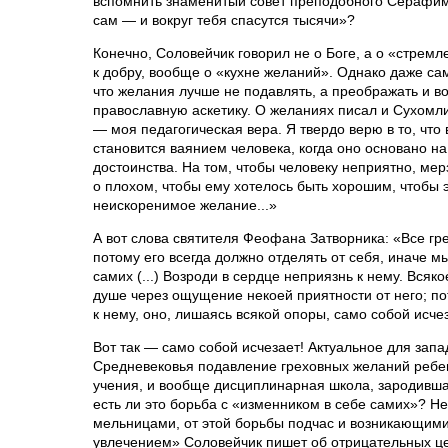
вспомнить знаменитый совет преподобного Серафим
сам — и вокруг тебя спасутся тысячи»?
Конечно, Соловейчик говорил не о Боге, а о «стремл
к добру, вообще о «кухне желаний». Однако даже са
что желания лучше не подавлять, а преображать и в
православную аскетику. О желаниях писал и Сухом
— моя педагогическая вера. Я твердо верю в то, что
становится ваянием человека, когда оно основано на
достоинства. На том, чтобы человеку неприятно, мер
о плохом, чтобы ему хотелось быть хорошим, чтобы 
неискоренимое желание...»
А вот слова святителя Феофана Затворника: «Все гр
потому его всегда должно отделять от себя, иначе м
самих (...) Возроди в сердце неприязнь к нему. Всяк
душе через ощущение некоей приятности от него; по
к нему, оно, лишаясь всякой опоры, само собой исче
Вот так — само собой исчезает! Актуальное для запа
Средневековья подавление греховных желаний ребен
учения, и вообще дисциплинарная школа, зародивша
есть ли это борьба с «изменником в себе самих»? Не
мельницами, от этой борьбы подчас и возникающим
увлечением» Соловейчик пишет об отрицательных ц