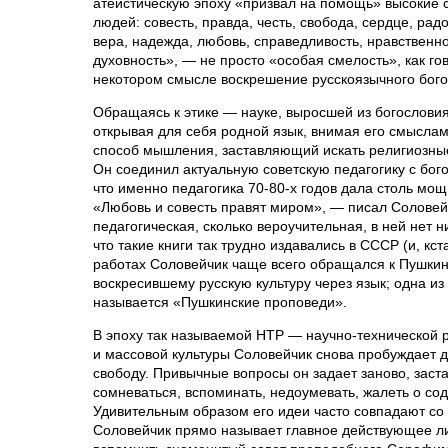
атеистическую эпоху «призвал на помощь» высокие 
людей: совесть, правда, честь, свобода, сердце, радо
вера, надежда, любовь, справедливость, нравственнос
духовность», — не просто «особая смелость», как гов
некотором смысле воскрешение русскоязычного бого
Обращаясь к этике — науке, выросшей из богослови
открывая для себя родной язык, внимая его смыслам
способ мышления, заставляющий искать религиозны
Он соединил актуальную советскую педагогику с бого
что именно педагогика 70-80-х годов дала столь мо
«Любовь и совесть правят миром», — писал Соловейч
педагогическая, сколько вероучительная, в ней нет 
что такие книги так трудно издавались в СССР (и, кст
работах Соловейчик чаще всего обращался к Пушкин
воскресившему русскую культуру через язык; одна из
называется «Пушкинские проповеди».
В эпоху так называемой НТР — научно-технической 
и массовой культуры Соловейчик снова пробуждает д
свободу. Привычные вопросы он задает заново, заста
сомневаться, вспоминать, недоумевать, жалеть о сод
Удивительным образом его идеи часто совпадают со
Соловейчик прямо называет главное действующее лиц