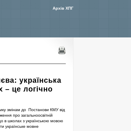
Архів ХПГ
єва: українська
 – це логічно
имку змінам до Постанови КМУ від
ення про загальноосвітній
що в школах з українською мовою
ти українське мовне