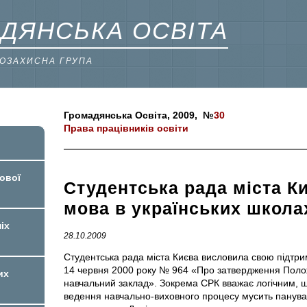
ДЯНСЬКА ОСВІТА
ВОЗАХИСНА ГРУПА
Громадянська Освіта, 2009, №
30
Права працівників освіти
ової
Студентська рада міста Ки
мова в українських школах
іх
28.10.2009
Студентська рада міста Києва висловила свою підтр
14 червня 2000 року № 964 «Про затвердження Полож
их
навчальний заклад». Зокрема СРК вважає логічним, 
ведення навчально-виховного процесу мусить панува