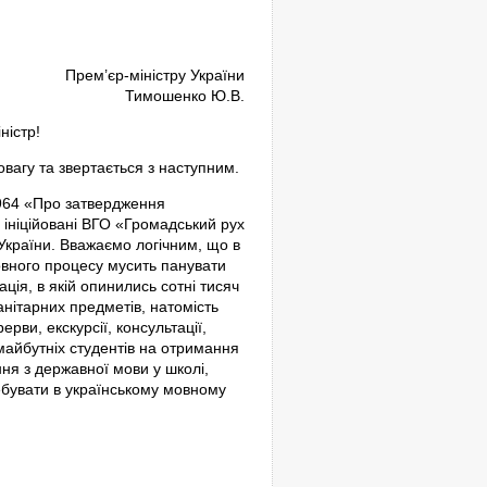
Прем’єр-міністру України
Тимошенко Ю.В.
ністр!
вагу та звертається з наступним.
964 «Про затвердження
 ініційовані ВГО «Громадський рух
 України. Вважаємо логічним, що в
вного процесу мусить панувати
ія, в якій опинились сотні тисяч
нітарних предметів, натомість
рви, екскурсії, консультації,
майбутніх студентів на отримання
ння з державної мови у школі,
ебувати в українському мовному