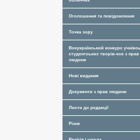
обличчях
Оголошення та повідомлення
Точка зору
Всеукраїнський конкурс учнівсь
студентських творів-есе з прав
людини
Нові видання
Документи з прав людини
Листи до редакції
Різне
Релігія і школа