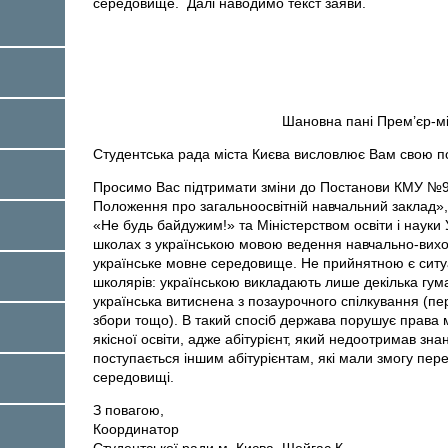
середовище. Далі наводимо текст заяви.
Шановна пані Прем’єр-мі
Студентська рада міста Києва висловлює Вам свою по
Просимо Вас підтримати зміни до Постанови КМУ №
Положення про загальноосвітній навчальний заклад»,
«Не будь байдужим!» та Міністерством освіти і науки
школах з українською мовою ведення навчально-вихо
українське мовне середовище. Не прийнятною є ситуац
школярів: українською викладають лише декілька гума
українська витиснена з позаурочного спілкування (пере
збори тощо). В такий спосіб держава порушує права 
якісної освіти, адже абітурієнт, який недоотримав зна
поступається іншим абітурієнтам, які мали змогу пер
середовищі.
З повагою,
Координатор
Студентської ради м. Києва Шейгас К.