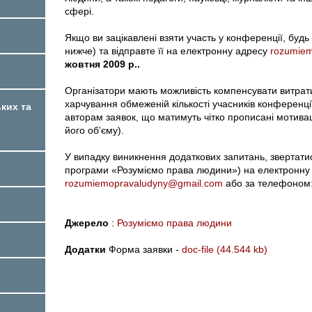
сфері.
Якщо ви зацікавлені взяти участь у конференції, будь 
нижче) та відправте її на електронну адресу
rozumie
жовтня 2009 р..
Організатори мають можливість компенсувати витрати
харчування обмеженій кількості учасників конференці
ких та
авторам заявок, що матимуть чітко прописані мотивац
його об’єму).
У випадку виникнення додаткових запитань, звертати
програми «Розуміємо права людини») на електронну
rozumiemopravaludyny@gmail.com
або за телефоном:
Джерело
:
Розуміємо права людини
Додатки
Форма заявки -
doc-file (44.544 kb)