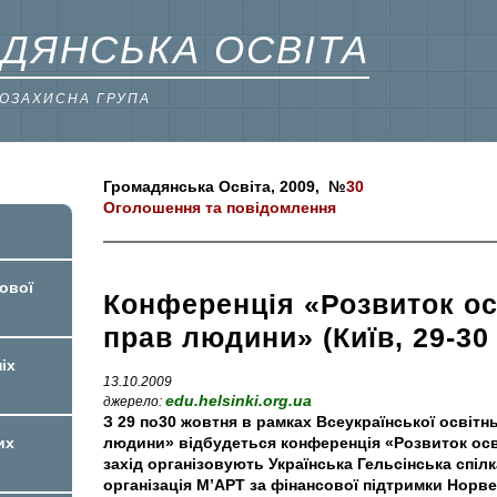
ДЯНСЬКА ОСВІТА
ВОЗАХИСНА ГРУПА
Громадянська Освіта, 2009, №
30
Оголошення та повідомлення
ової
Конференція «Розвиток осв
прав людини» (Київ, 29-30
іх
13.10.2009
edu.helsinki.org.ua
джерело:
З 29 по30 жовтня в рамках Всеукраїнської освітн
людини» відбудеться конференція «Розвиток осві
их
захід організовують Українська Гельсінська спіл
організація М’АРТ за фінансової підтримки Норве