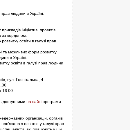
 прав людини в Україні.
рикладів ініціатив, проектів,
а за кордоном.
 розвитку освіти в галузі прав
ій та можливих форм розвитку
ини в Україні.
витку освіти в галузі прав людини
иїв, вул. Госпітальна, 4.
1.00
о 16.00
ть доступними
на сайті
програми
недержавних організацій, органів
 пов’язана з освітою у галузі прав
і спеціалісти, які працюють у цій