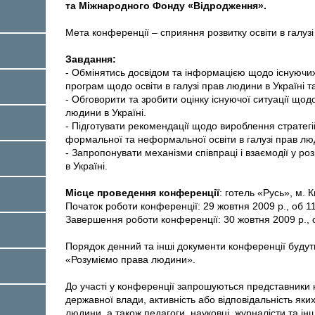
та Міжнародного Фонду «Відродження».
Мета конференції – сприяння розвитку освіти в галузі
Завдання:
- Обмінятись досвідом та інформацією щодо існуючих п
програм щодо освіти в галузі прав людини в Україні т
- Обговорити та зробити оцінку існуючої ситуації щодо
людини в Україні.
- Підготувати рекомендації щодо вироблення стратег
формальної та неформальної освіти в галузі прав люд
- Запропонувати механізми співпраці і взаємодії у роз
в Україні.
Місце проведення конференції
: готель «Русь», м. К
Початок роботи конференції: 29 жовтня 2009 р., об 1
Завершення роботи конференції: 30 жовтня 2009 р., 
Порядок денний та інші документи конференції буду
«Розуміємо права людини».
До участі у конференції запрошуються представники 
державної влади, активність або відповідальність яких
людини, а також педагоги, науковці, журналісти та інш