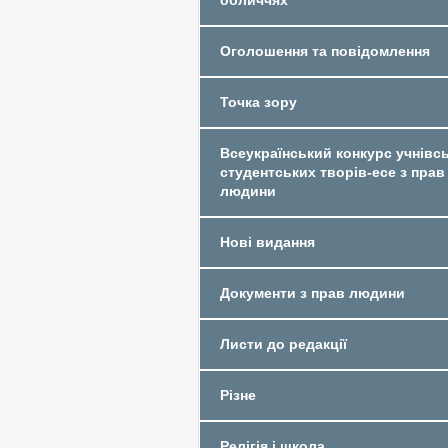
обличчях
Оголошення та повідомлення
Точка зору
Всеукраїнський конкурс учнівсь
студентських творів-есе з прав
людини
Нові видання
Документи з прав людини
Листи до редакції
Різне
Релігія і школа