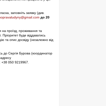
ласка, заповніть заявку (див.
mopravaludyny@gmail.com
до 20
 на проїзд, проживання та
ї. Пріоритет буде віддаватись
ію та опис досвіду (незалежно від
сь до Сергія Бурова (координатор
 адресу
 +38 050 9219967.