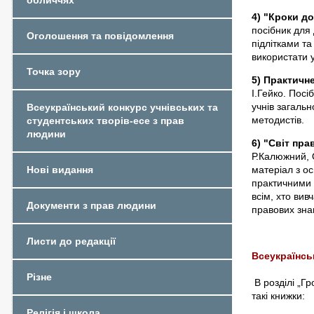
обличчях
4) "Кроки до
посібник для
Оголошення та повідомлення
підлітками та
використати у
Точка зору
5) Практичн
І.Гейко. Пос
учнів загально
Всеукраїнський конкурс учнівських та
методистів.
студентських творів-есе з прав
людини
6) "Світ пра
Р.Калюжний, 
матеріал з о
Нові видання
практичними 
всім, хто вив
Документи з прав людини
правових зна
Листи до редакції
Всеукраїнськ
Різне
В розділі „Г
такі книжки:
Релігія і школа