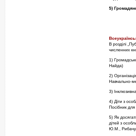
5) Громадян
Всеукраїнсь
В розділі „Пуб
численних кн
1) Громадсько
Найда)
2) Організац
Навчально-мет
3) Інклюзивна
4) Діти з ос
Посібник для 
5) Як досягат
дітей з особл
Ю.М., Рибачу