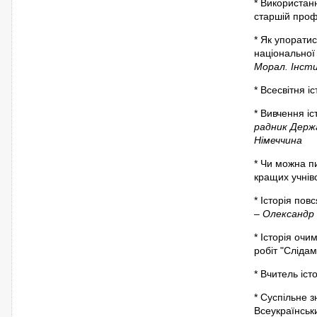
* Використанн
старшій проф
* Як упорати
національної 
Морал. Інст
* Всесвітня і
* Вивчення іс
радник Держа
Німеччина
* Чи можна п
кращих учнівс
* Історія пов
–
Олександр 
* Історія очи
робіт "Слідам
* Вчитель істо
* Суспільне 
Всеукраїнськи