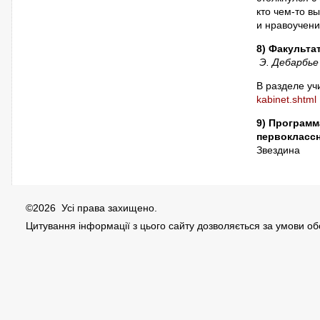
кто чем-то в
и нравоучени
8) Факульта
Э. Дебарбье
В разделе уч
kabinet.shtml
9) Программ
первоклассн
Звездина
©2026 Усі права захищено.
Цитування інформації з цього сайту дозволяється за умови о