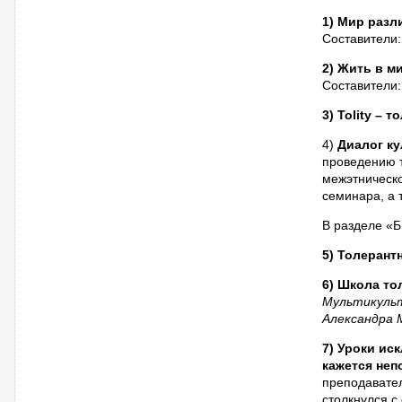
1) Мир разл
Составители:
2) Жить в м
Составители:
3) Tolity – 
4)
Диалог ку
проведению т
межэтническо
семинара, а
В разделе «Б
5) Толерант
6) Школа то
Мультикуль
Александра 
7) Уроки ис
кажется не
преподавател
столкнулся с