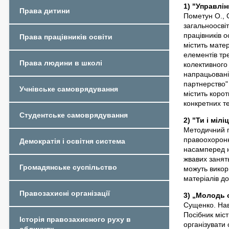
1) "Управлі
Права дитини
Пометун О., 
загальноосвіт
працівників о
Права працівників освіти
містить матер
елементів тре
Права людини в школі
колективного
напрацьовані 
партнерство" 
Учнівське самоврядування
містить коро
конкретних те
Студентське самоврядування
2) "Ти і міл
Методичний п
правоохоронни
Демократія і освітня система
насамперед н
жвавих занять
Громадянське суспільство
можуть викор
матеріалів до
Правозахисні організації
3) „Молодь 
Сущенко. Нав
Посібник міст
Історія правозахисного руху в
організувати 