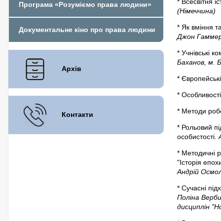
* Всесвітня і
Програма «Розуміємо права людини»
(Німеччина)
* Як вміння т
Документальне кіно про права людини
Джон Гаммер
* Учнівські к
Баханов, м. 
Архів
* Європейські
* Особливост
* Методи роб
Контакти
* Рольовий пі
особистості.
* Методичні 
"Історія епо
Андрій Осмо
* Сучасні підх
Поліна Вербиц
дисциплін "Н