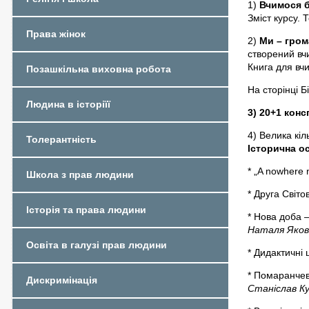
1)
Вчимося б
Зміст курсу. 
Права жінок
2)
Ми – гром
створений вч
Книга для вч
Позашкільна виховна робота
На сторінці Б
Людина в історіїї
3) 20+1 конс
4) Велика кіль
Толерантність
Історична о
* „A nowhere 
Школа з прав людини
* Друга Світо
Історія та права людини
* Нова доба –
Наталя Яков
Освіта в галузі прав людини
* Дидактичні 
* Помаранчев
Дискримінація
Станіслав К