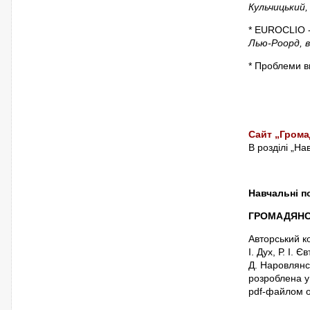
Кульчицький,
* EUROCLIO -
Лью-Роорд, 
* Проблеми ви
Сайт „Грома
В розділі „На
Навчальні по
ГРОМАДЯНС
Авторський ко
І. Дух, Р. І.
Д. Наровлянсь
розроблена у
pdf-файлом о