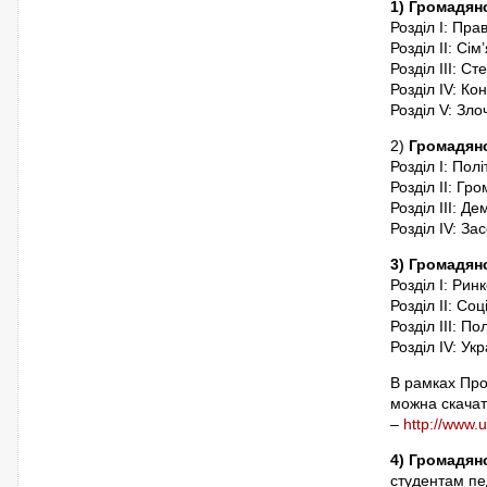
1) Громадянс
Розділ І: Пра
Розділ IІ: Сі
Розділ ІII: С
Розділ ІV: Ко
Розділ V: Зло
2)
Громадянс
Розділ І: Полі
Розділ ІI: Гр
Розділ IIІ: Д
Розділ ІV: За
3) Громадянс
Розділ І: Рин
Розділ ІI: Со
Розділ IIІ: По
Розділ ІV: Укр
В рамках Прое
можна скача
–
http://www.u
4) Громадянс
студентам пед