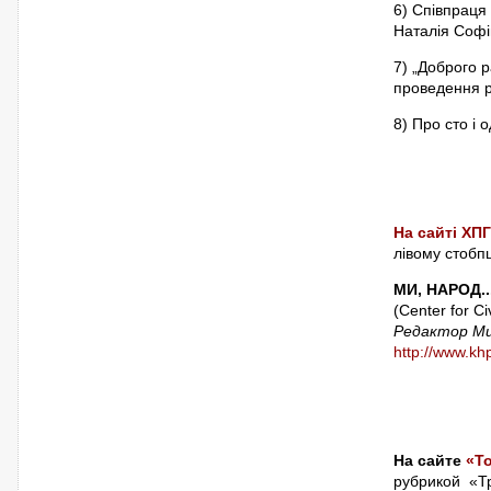
6) Співпраця 
Наталія Софі
7) „Доброго р
проведення ра
8) Про сто і 
На сайті ХПГ
лівому стобп
МИ, НАРОД.
(Center for C
Редактор Ми
http://www.k
На сайте
«Т
рубрикой «Т