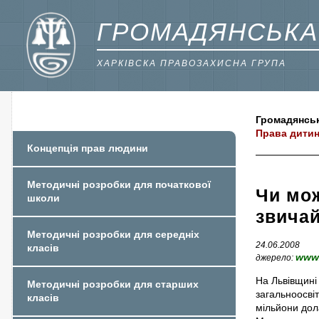
ГРОМАДЯНСЬКА
ХАРКІВСКА ПРАВОЗАХИСНА ГРУПА
Громадянськ
Права дити
Концепція прав людини
Методичні розробки для початкової
Чи мож
школи
звичай
Методичні розробки для середніх
24.06.2008
класів
www2
джерело:
На Львівщині 
Методичні розробки для старших
загальноосвіт
класів
мільйони дол