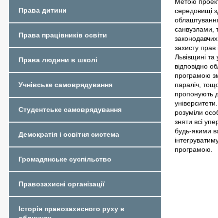
Метою проект
Права дитини
середовищі з
облаштування
санвузлами, т
Права працівників освіти
законодавчих 
захисту прав 
Львівщині та 
Права людини в школі
відповідно об
програмою змо
параліч, тощо
Учнівське самоврядування
пропонують д
університети.
Студентське самоврядування
розуміли особ
зняти всі уп
будь-якими в
Демократія і освітня система
інтегруватиму
програмою.
Громадянське суспільство
Правозахисні організації
Історія правозахисного руху в