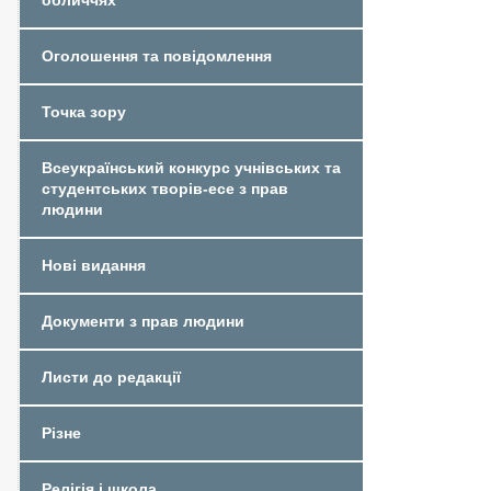
обличчях
Оголошення та повідомлення
Точка зору
Всеукраїнський конкурс учнівських та
студентських творів-есе з прав
людини
Нові видання
Документи з прав людини
Листи до редакції
Різне
Релігія і школа