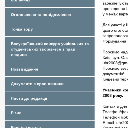
обличчях
забезпечують
проведення Ш
у межах варт
Оголошення та повідомлення
Для участі у
Точка зору
цього оголош
запропонован
Формування г
Всеукраїнський конкурс учнівських та
студентських творів-есе з прав
Просимо надс
людини
Київ, вул. Ол
uhr2008@gma
Просимо звер
Нові видання
документів!
Кінцевий терм
Документи з прав людини
Учасники ко
2008 року.
Листи до редакції
Контакти для
Телефон/факс
Різне
Телефон моб.
E-mail:
uhr20
Релігія і школа
Контактні осо