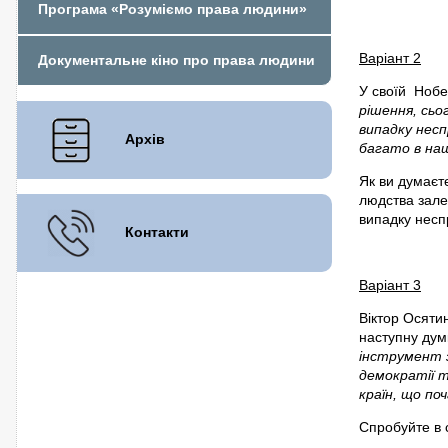
Програма «Розуміємо права людини»
Варіант 2
Документальне кіно про права людини
У своїй Нобе
рішення, сьо
випадку нес
Архів
багато в на
Як ви думаєт
людства зале
випадку несп
Контакти
Варіант 3
Віктор Осяти
наступну дум
інструмент з
демократії т
країн, що поч
Спробуйте в 