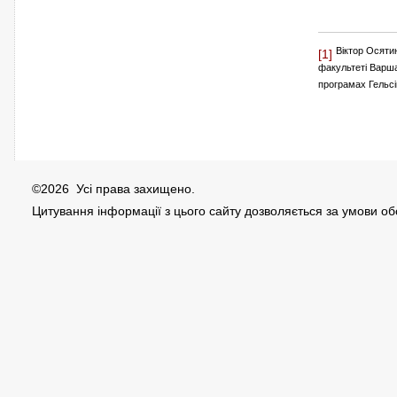
Віктор Осяти
[1]
факультеті Варша
програмах Гельсі
©2026 Усі права захищено.
Цитування інформації з цього сайту дозволяється за умови о