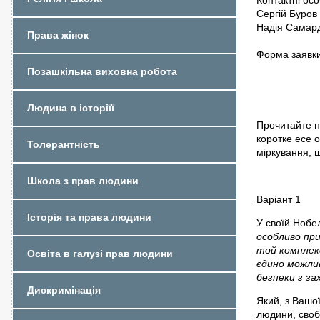
Сергій Буров
Надія Самар
Права жінок
Форма заявки
Позашкільна виховна робота
Людина в історіїї
Прочитайте н
коротке есе о
Толерантність
міркування, 
Школа з прав людини
Варіант 1
Історія та права людини
У своїй Нобел
особливо пр
той комплекс
Освіта в галузі прав людини
єдино можлив
безпеки з за
Дискримінація
Який, з Вашої
людини, своб