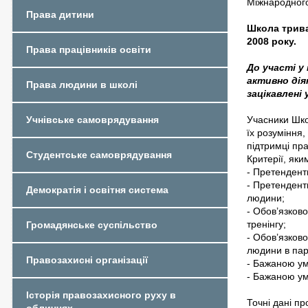
Міжнародног
Права дитини
Школа трива
2008 року.
Права працівників освіти
До участі у
активно дія
Права людини в школі
зацікавлені 
Учасники Шко
Учнівське самоврядування
їх розуміння,
підтримці пр
Студентське самоврядування
Критерії, яки
- Претенденти
- Претендент
Демократія і освітня система
людини;
- Обов’язково
тренінгу;
Громадянське суспільство
- Обов’язково
людини в пар
Правозахисні організації
- Бажаною ум
- Бажаною ум
Історія правозахисного руху в
Точні дані п