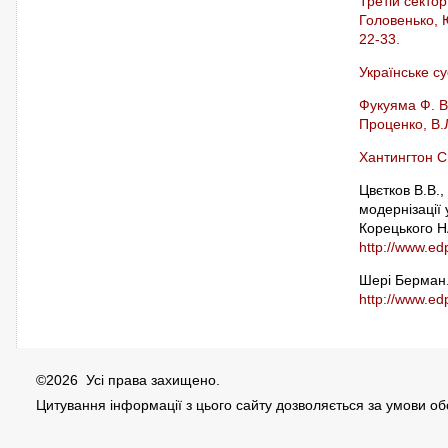
Третій сектор
Головенько, Ю
22-33.
Українське су
Фукуяма Ф. Вс
Проценко, В.Л
Хантингтон С
Цвєтков В.В.,
модернізації 
Корецького НА
http://www.ed
Шері Берман. 
http://www.ed
©2026 Усі права захищено.
Цитування інформації з цього сайту дозволяється за умови о