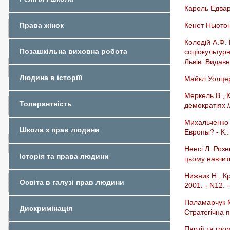
Кароль Едвар
Кенет Ньютон
Права жінок
Колодій А.Ф.
Позашкільна виховна робота
соціокультур
Львів: Видавн
Людина в історіїї
Майкл Уолцер
Меркель В.,
Толерантність
демократіях //
Михальченко
Школа з прав людини
Европы? - К.:
Ненсі Л. Роз
Історія та права людини
цьому навчит
Нижник Н., Кр
Освіта в галузі прав людини
2001. - N12. 
Паламарчук М.
Дискримінація
Стратегічна п
Партії та гро