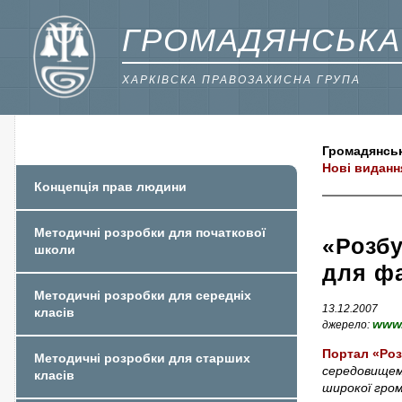
ГРОМАДЯНСЬКА
ХАРКІВСКА ПРАВОЗАХИСНА ГРУПА
Громадянськ
Нові виданн
Концепція прав людини
Методичні розробки для початкової
«Розбу
школи
для фа
Методичні розробки для середніх
13.12.2007
класів
www.
джерело:
Портал «Роз
Методичні розробки для старших
середовищем
класів
широкої гром