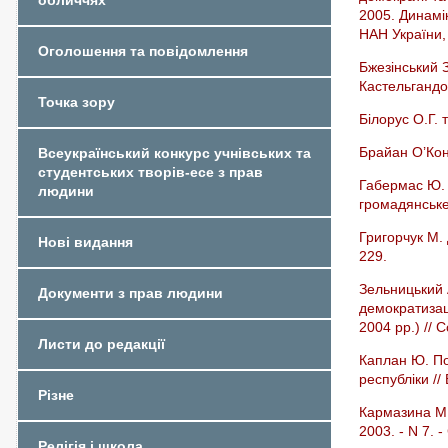
обличчях
2005. Динамік
НАН України, 
Оголошення та повідомлення
Бжезінський З
Кастельгандоль
Точка зору
Білорус О.Г. т
Брайан О’Кон
Всеукраїнський конкурс учнівських та
студентських творів-есе з прав
Габермас Ю. С
людини
громадянське 
Григорчук М. 
Нові видання
229.
Зельницький 
Документи з прав людини
демократизаці
2004 рр.) // С
Листи до редакції
Каплан Ю. По
республіки // 
Різне
Кармазина М. 
2003. - N 7. -
Релігія і школа