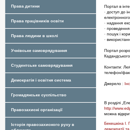
Права дитини
Портал в інт
· доступ до і
електронного
Права працівників освіти
· надання ек
· проведення
· пошук і ко
Права людини в школі
· використан
Портал розро
Учнівське самоврядування
Кадандського
Студентське самоврядування
Контакти: Лю
телефон/фак
Демократія і освітня система
Джерело :
Ін
Громадянське суспільство
В розділі „Ел
http://www.ed
Правозахисні організації
можна відкрит
Бекешкіна І. 
Історія правозахисного руху в
демократії та