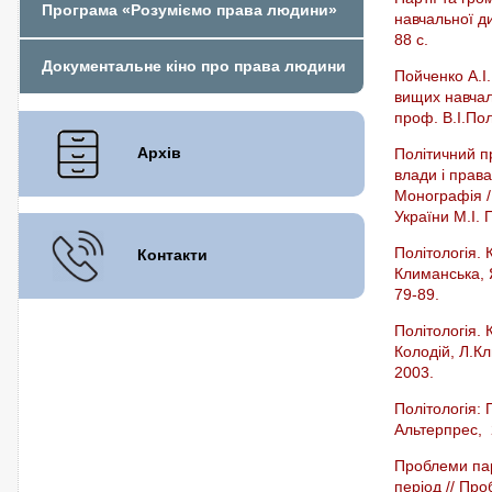
Програма «Розуміємо права людини»
навчальної ди
88 с.
Документальне кіно про права людини
Пойченко А.І.
вищих навчаль
проф. В.І.Пол
Архів
Політичний пр
влади і прав
Монографія / 
України М.І. 
Політологія. К
Контакти
Климанська, Я
79-89.
Політологія. 
Колодій, Л.Кл
2003.
Політологія: П
Альтерпрес, 2
Проблеми пар
період // Пр