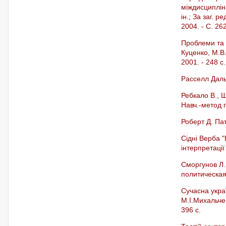
міждисципліна
ін.; За заг. 
2004. - С. 26
Проблеми та п
Куценко, М.В.
2001. - 248 с.
Расселл Даль
Ребкало В., 
Навч.-метод по
Роберт Д. Пат
Сідні Верба 
інтерпретації
Сморгунов Л.
политическая
Сучасна украї
М.І.Михальчен
396 с.