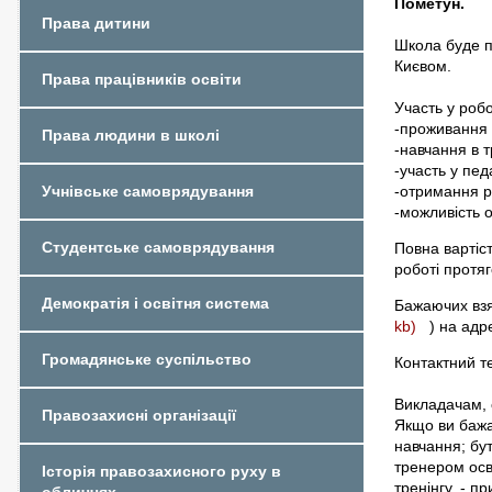
Пометун.
Права дитини
Школа буде п
Києвом.
Права працівників освіти
Участь у роб
-проживання 
Права людини в школі
-навчання в т
-участь у пед
-отримання р
Учнівське самоврядування
-можливість 
Студентське самоврядування
Повна вартіст
роботі протяг
Демократія і освітня система
Бажаючих взя
kb)
) на адр
Громадянське суспільство
Контактний т
Викладачам, 
Правозахисні організації
Якщо ви бажає
навчання; бут
тренером осв
Історія правозахисного руху в
тренінгу, - п