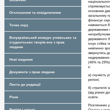
обличчях
національного
спрямовуєтьс
основним дже
Оголошення та повідомлення
загальному п
фінансує сере
навчаються 8
Точка зору
державними ш
неприбуткових
Всеукраїнський конкурс учнівських та
державного б
студентських творів-есе з прав
існує стійка 
людини
невпинно зрос
звернутись до
недержавних 
Нові видання
(46% та 29%)
є:
Документи з прав людини
а) гнучкість 
регіоні;
Листи до редакції
б) стратегія
(від різних д
освіти.
Різне
Розглянемо у
Релігія і школа
Однією з голо