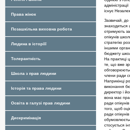
адміністрації
існує Незале
Права жінок
Зазвичай, до 
знаходиться 
Позашкільна виховна робота
отримують за
опікунів шко
стратегію ро
Людина в історіїї
іншими орган
бюджету школи
Толерантність
На практиці 
те, що вже з
обговорюютьс
Школа з прав людини
члени ради сп
Наприкінці ро
виконання бю
Історія та права людини
директор і й
вона має прав
ради опікуні
Освіта в галузі прав людини
того, щоб оц
ради опікунів
Дискримінація
обумовлюєтьс
стосується ін