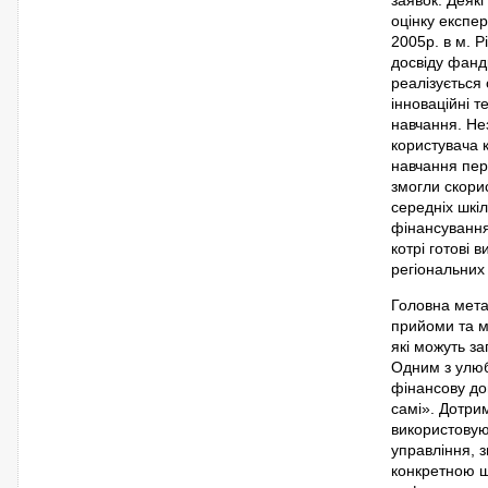
оцінку експер
2005р. в м. 
досвіду фандр
реалізується 
інноваційні т
навчання. Не
користувача 
навчання пер
змогли скорис
середніх шкі
фінансування
котрі готові 
регіональних 
Головна мета 
прийоми та ме
які можуть за
Одним з улюб
фінансову до
самі». Дотрим
використовуюч
управління, 
конкретною ш