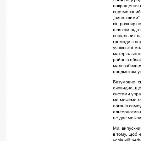
покращення ба
спрямований 
„випавшими” 
він розширює 
шляхом підгот
соціальних сл
громади з де
учнівської мо
матеріального
районів обла
малозабезпеч
предметом ув
Безумовно, с
очевидно, що
системи упра
ми можемо го
органів само
альтернативн
не дає можли
Ми, випускник
в тому, щоб 
успішній рефо