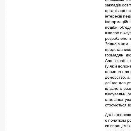
закладів осві
організації о
інтересів педа
інформаційні
подібні об’єд
школах піклув
розроблено п
Згідно з ним,
представників
громадян, ду
Але в країні
(у якій воло
повинна плат
донорство, а
деінде для у
власного роз
піклувальні 
стає анкетува
стосуються вс
Далі створюю
є початком ро
співпраці мі