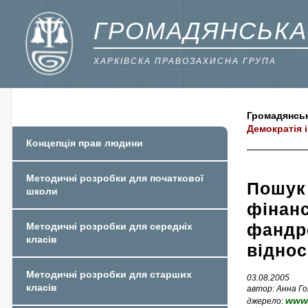
ГРОМАДЯНСЬКА
ХАРКІВСКА ПРАВОЗАХИСНА ГРУПА
Громадянськ
Демократія і
Концепція прав людини
Методичні розробки для початкової
Пошук
школи
фінанс
фандре
Методичні розробки для середніх
класів
відно
Методичні розробки для старших
03.08.2005
класів
автор: Анна Гон
www.
джерело: