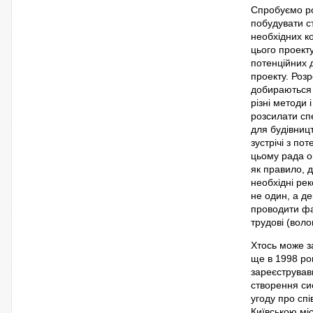
Спробуємо роз
побудувати с
необхідних к
цього проекту
потенційних д
проекту. Розр
добираються 
різні методи 
розсилати спе
для будівницт
зустрічі з п
цьому рада оп
як правило, д
необхідні рек
не один, а де
проводити фан
трудові (волон
Хтось може за
ще в 1998 роц
зареєстрував
створення си
угоду про спі
Київською мі