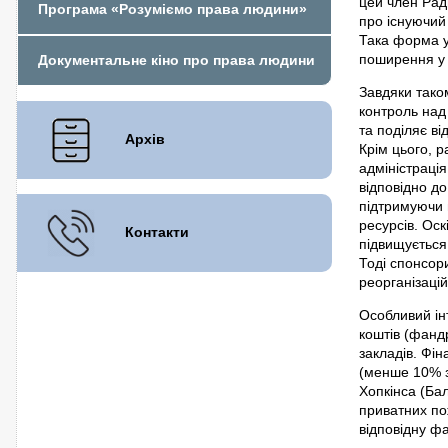
цей член Рад
Програма «Розуміємо права людини»
про існуючий
Така форма 
поширення у в
Документальне кіно про права людини
Завдяки таком
контроль над
та поділяє ві
Архів
Крім цього, р
адміністрація
відповідно до
підтримуючи 
ресурсів. Оск
Контакти
підвищується 
Тоді спонсор
реорганізацій
Особливий інт
коштів (фанд
закладів. Фі
(менше 10% з
Хопкінса (Ба
приватних по
відповідну ф