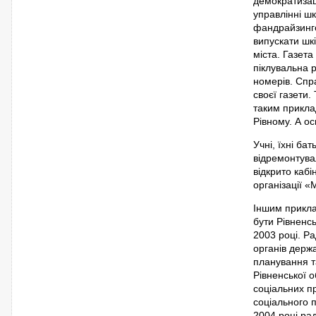
демократизаці
управлінні ш
фандрайзингов
випускати шк
міста. Газет
піклувальна р
номерів. Спр
своєї газети.
таким приклад
Рівному. А ос
Учні, їхні ба
відремонтува
відкрито каб
організації «
Іншим прикла
бути Рівненс
2003 році. Ра
органів держ
планування т
Рівненської о
соціальних пр
соціального п
2004 році ра