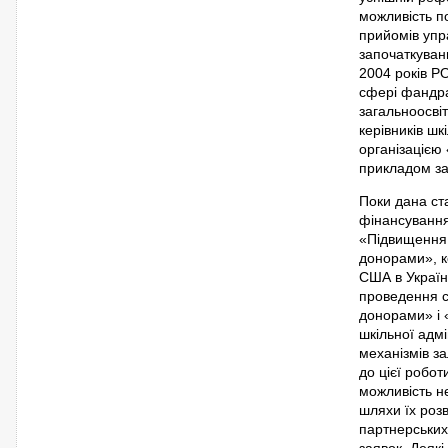
можливість п
прийомів упр
започаткуван
2004 років РО
сфері фандра
загальноосві
керівників шк
організацією 
прикладом за
Поки дана ст
фінансування
«Підвищення 
донорами», к
США в Україні
проведення с
донорами» і «
шкільної адмі
механізмів з
до цієї робот
можливість н
шляхи їх роз
партнерських
заявок. Деякі