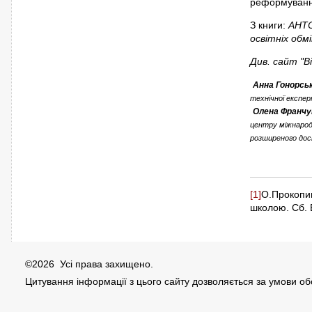
реформування
З книги:
АНТО
освітніх обмі
Див. сайт "В
Анна Гонорсь
технічної експер
Олена Франчу
центру міжнарод
розши­реного дос
[1]
О.Прокопиш
школою. Сб. В
©2026 Усі права захищено.
Цитування інформації з цього сайту дозволяється за умови о