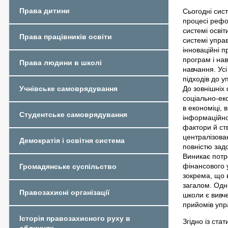
Права дитини
Сьогодні сист
процесі рефо
системі освіт
Права працівників освіти
системі упра
інноваційні 
програм і на
Права людини в школі
навчання. Усі
підходів до 
До зовнішніх
Учнівське самоврядування
соціально-еко
в економіці, 
Студентське самоврядування
інформаційно-
фактори й ст
централізова
Демократія і освітня система
повністю задо
Виникає потр
фінансового у
Громадянське суспільство
зокрема, що в
загалом. Одн
Правозахисні організації
школи є вивч
прийомів упра
Історія правозахисного руху в
Згідно із ст