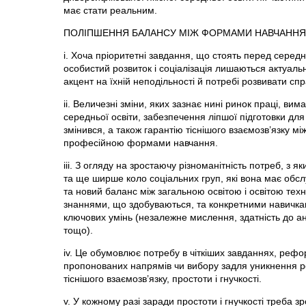
має стати реальним.
ПОЛІПШЕННЯ БАЛАНСУ МІЖ ФОРМАМИ НАВЧАННЯ
і. Хоча пріоритетні завдання, що стоять перед середн
особистий розвиток і соціалізація лишаються актуал
акцент на їхній неподільності й потребі розвивати спр
іі. Величезні зміни, яких зазнає нині ринок праці, ви
середньої освіти, забезпечення ліпшої підготовки для
змінився, а також гарантію тіснішого взаємозв’язку м
професійною формами навчання.
ііі. З огляду на зростаючу різноманітність потреб, з 
та ще ширше коло соціальних груп, які вона має обслуг
та новий баланс між загальною освітою і освітою тех
знаннями, що здобуваються, та конкретними навичкам
ключових умінь (незалежне мислення, здатність до ана
тощо).
іv. Це обумовлює потребу в чіткіших завданнях, рефор
пропонованих напрямів чи вибору задля уникнення 
тіснішого взаємозв’язку, простоти і гнучкості.
v. У кожному разі заради простоти і гнучкості треба 