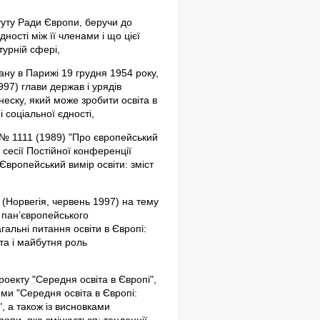
татуту Ради Європи, беручи до
ості між її членами і що цієї
турній сфері,
ну в Парижі 19 грудня 1954 року,
997) глави держав і урядів
еску, який може зробити освіта в
 соціальної єдності,
№ 1111 (1989) "Про європейський
 сесії Постійної конференції
"Європейський вимір освіти: зміст
 (Норвегія, червень 1997) на тему
и пан’європейського
агальні питання освіти в Європі:
ета і майбутня роль
оекту "Середня освіта в Європі",
ями "Середня освіта в Європі:
, а також із висновками
опи, яка змінюється: тенденції,