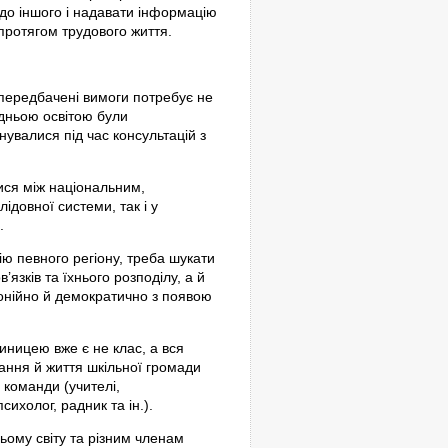
до іншого і надавати інформацію
протягом трудового життя.
епередбачені вимоги потребує не
едньою освітою були
увалися під час консультацій з
тися між національним,
ідовної системи, так і у
.
орію певного регіону, треба шукати
’язків та їхнього розподілу, а й
онійно й демократично з появою
иницею вже є не клас, а вся
ання й життя шкільної громади
 команди (учителі,
сихолог, радник та ін.).
ньому світу та різним членам