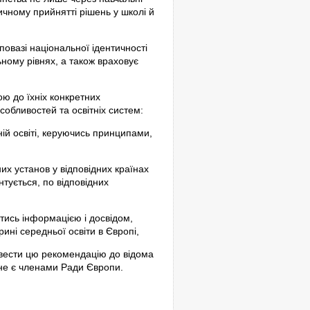
ичному прийнятті рішень у школі й
повазі національної ідентичності
ному рівнях, а також враховує
ю до їхніх конкретних
собливостей та освітніх систем:
ій освіті, керуючись принципами,
их установ у відповідних країнах
нтується, по відповідних
тись інформацією і досвідом,
рині середньої освіти в Європі,
вести цю рекомендацію до відома
і не є членами Ради Європи.