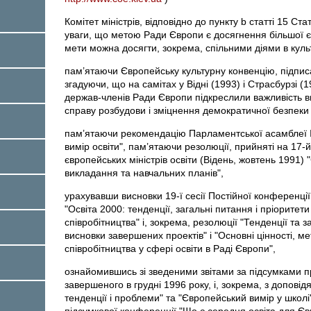
Комітет міністрів, відповідно до пункту b статті 15 С
уваги, що метою Ради Європи є досягнення більшої єдн
мети можна досягти, зокрема, спільними діями в куль
пам’ятаючи Європейську культурну конвенцію, підписа
згадуючи, що на самітах у Відні (1993) і Страсбурзі (1
держав-членів Ради Європи підкреслили важливість вн
справу розбудови і зміцнення демократичної безпеки і
пам’ятаючи рекомендацію Парламентської асамблеї 
вимір освіти", пам’ятаючи резолюції, прийняті на 17-й
європейських міністрів освіти (Відень, жовтень 1991) 
викладання та навчальних планів",
урахувавши висновки 19-ї сесії Постійної конференції
"Освіта 2000: тенденції, загальні питання і пріоритет
співробітництва" і, зокрема, резолюції "Тенденції та з
висновки завершених проектів" і "Основні цінності, м
співробітництва у сфері освіти в Раді Європи",
ознайомившись зі зведеними звітами за підсумками пр
завершеного в грудні 1996 року, і, зокрема, з доповід
тенденції і проблеми" та "Європейський вимір у школі"
підсумкової конференції "Що є середня освіта для Євр