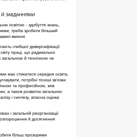
 Й ЗАВДАННЯМИ
ьою освітою - здобуття знань,
ьними, треба зробити більший
авжні вміння.
магають глибшої диверсифікації
 світу праці, що радикально
іж загальною й технічною чи
якими має стикатися середня освіта,
овувати, потрібні тісніші зв’язки
нічною та професійною, між
и, а також розвиток загальних
лізу і синтезу, власна оцінка
мах і загальній реорганізації
розпорошення й досягнення
зробити більш прозорими