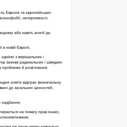
ість Європи та європейських
 ксенофобії, нетерпимості,
ицизму або навіть апатії до
ї в новій Європі,
є однією з вирішальних і
тор зазнав радикальних і швидких
а проблеми й розв’язання
едня освіта відіграє визначальну
ваги до загальних цінностей,
о надбання;
пирається на повагу прав інших,
антисемітизмом;
янства не лише через навчальні