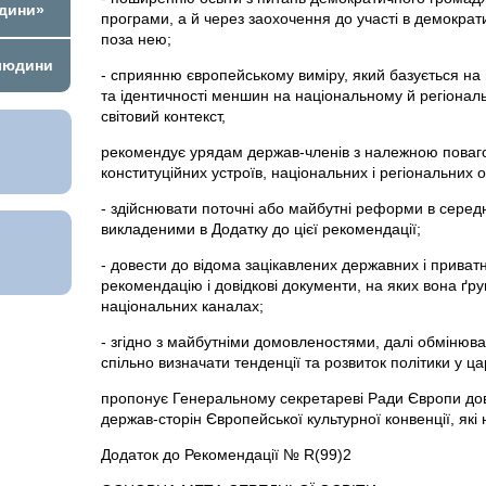
юдини»
програми, а й через заохочення до участі в демократ
поза нею;
 людини
- сприянню європейському виміру, який базується на 
та ідентичності меншин на національному й регіональ
світовий контекст,
рекомендує урядам держав-членів з належною поваго
конституційних устроїв, національних і регіональних о
- здійснювати поточні або майбутні реформи в середн
викладеними в Додатку до цієї рекомендації;
- довести до відома зацікавлених державних і приватн
рекомендацію і довідкові документи, на яких вона ґру
національних каналах;
- згідно з майбутніми домовленостями, далі обмінюва
спільно визначати тенденції та розвиток політики у ца
пропонує Генеральному секретареві Ради Європи до
держав-сторін Європейської культурної конвенції, як
Додаток до Рекомендації № R(99)2