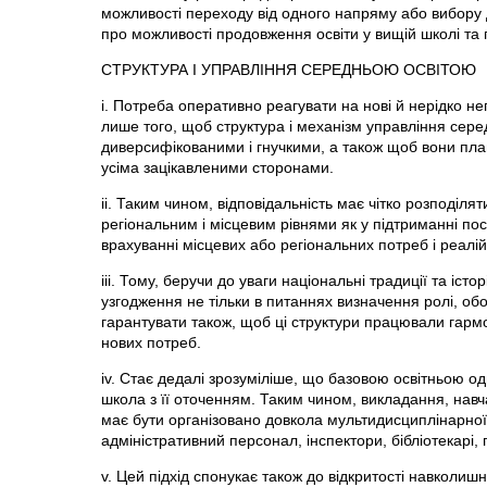
можливості переходу від одного напряму або вибору 
про можливості продовження освіти у вищій школі та 
СТРУКТУРА І УПРАВЛІННЯ СЕРЕДНЬОЮ ОСВІТОЮ
і. Потреба оперативно реагувати на нові й нерідко н
лише того, щоб структура і механізм управління сер
диверсифікованими і гнучкими, а також щоб вони план
усіма зацікавленими сторонами.
іі. Таким чином, відповідальність має чітко розподіля
регіональним і місцевим рівнями як у підтриманні посл
врахуванні місцевих або регіональних потреб і реалій
ііі. Тому, беручи до уваги національні традиції та іст
узгодження не тільки в питаннях визначення ролі, обов
гарантувати також, щоб ці структури працювали гарм
нових потреб.
iv. Стає дедалі зрозуміліше, що базовою освітньою од
школа з її оточенням. Таким чином, викладання, навч
має бути організовано довкола мультидисциплінарної
адміністративний персонал, інспектори, бібліотекарі, п
v. Цей підхід спонукає також до відкритості навколиш