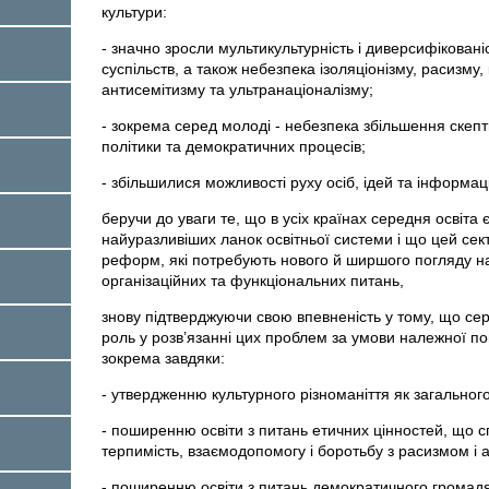
культури:
- значно зросли мультикультурність і диверсифікован
суспільств, а також небезпека ізоляціонізму, расизму,
антисемітизму та ультранаціоналізму;
- зокрема серед молоді - небезпека збільшення скепт
політики та демократичних процесів;
- збільшилися можливості руху осіб, ідей та інформаці
беручи до уваги те, що в усіх країнах середня освіта 
найуразливіших ланок освітньої системи і що цей сек
реформ, які потребують нового й ширшого погляду н
організаційних та функціональних питань,
знову підтверджуючи свою впевненість у тому, що сер
роль у розв’язанні цих проблем за умови належної по
зокрема завдяки:
- утвердженню культурного різноманіття як загальног
- поширенню освіти з питань етичних цінностей, що с
терпимість, взаємодопомогу і боротьбу з расизмом і 
- поширенню освіти з питань демократичного громад