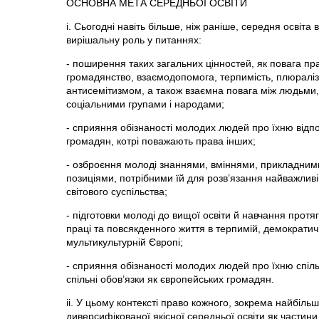
ОСНОВНА МЕТА СЕРЕДНЬОЇ ОСВІТИ
і. Сьогодні навіть більше, ніж раніше, середня освіта в
вирішальну роль у питаннях:
- поширення таких загальних цінностей, як повага п
громадянство, взаємодопомога, терпимість, плюраліз
антисемітизмом, а також взаємна повага між людьми,
соціальними групами і народами;
- сприяння обізнаності молодих людей про їхню відпов
громадян, котрі поважають права інших;
- озброєння молоді знаннями, вміннями, прикладним
позиціями, потрібними їй для розв’язання найважлив
світового суспільства;
- підготовки молоді до вищої освіти й навчання протяг
праці та повсякденного життя в терпимій, демократичн
мультикультурній Європі;
- сприяння обізнаності молодих людей про їхню спіль
спільні обов’язки як європейських громадян.
іі. У цьому контексті право кожного, зокрема найбіль
диверсифікованої якісної середньої освіти як частин