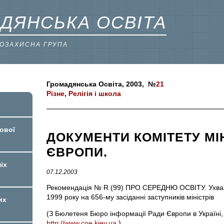
ДЯНСЬКА ОСВІТА
ВОЗАХИСНА ГРУПА
Громадянська Освіта, 2003, №
21
Різне
,
Релігія і школа
ової
ДОКУМЕНТИ КОМІТЕТУ МІ
ЄВРОПИ.
іх
07.12.2003
Рекомендація № R (99) ПРО СЕРЕДНЮ ОСВІТУ. Ухвале
1999 року на 656-му засіданні заступників міністрів
их
(З Бюлетеня Бюро інформації Ради Європи в Україні, 
http://www.coe.kiev.ua
)