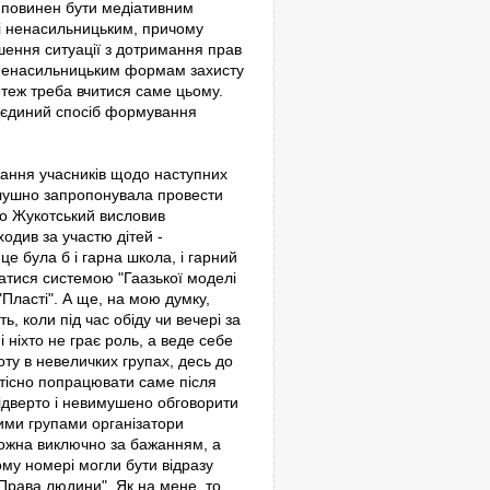
т повинен бути медіативним
 і ненасильницьким, причому
шення ситуації з дотримання прав
і ненасильницьким формам захисту
, теж треба вчитися саме цьому.
, єдиний спосіб формування
жання учасників щодо наступних
слушно запропонувала провести
йло Жукотський висловив
одив за участю дітей -
 це була б і гарна школа, і гарний
татися системою "Гаазької моделі
Пласті". А ще, на мою думку,
ь, коли під час обіду чи вечері за
 ніхто не грає роль, а веде себе
ту в невеличких групах, десь до
б тісно попрацювати саме після
відверто і невимушено обговорити
кими групами організатори
можна виключно за бажанням, а
ому номері могли бути відразу
"Права людини". Як на мене, то