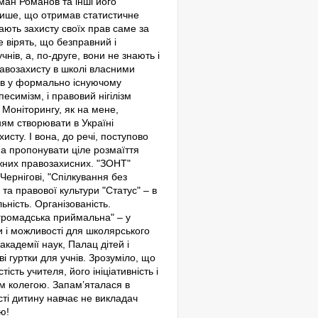
ман Романов та інші його
лише, що отримав статистичне
ають захисту своїх прав саме за
е вірять, що безправний і
нів, а, по-друге, вони не знають і
равозахисту в школі власними
рів у формально існуючому
есимізм, і правовий нігілізм
 Моніторингу, як на мене,
ям створювати в Україні
сту. І вона, до речі, поступово
на пропонувати ціле розмаїття
діжних правозахисних. "ЗОНТ"
Чернігові, "Спілкування без
та правової культури "Статус" – в
ьність. Організованість.
 громадська приймальна" – у
и і можливості для школярського
академії наук, Палац дітей і
і гуртки для учнів. Зрозуміло, що
сть учителя, його ініціативність і
шим колегою. Запам’яталася в
сті дитину навчає не викладач
ю!