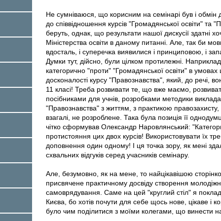
Не сумніваюся, що корисним на семінарі був і обмін 
до співвідношення курсів "Громадянської освіти" та 
беруть, однак, що результати нашої дискусії здатні х
Міністерства освіти в даному питанні. Але, так би мо
вдосталь, і суперечка виявилися і принциповою, і за
Думки тут, дійсно, були цілком протилежні. Наприкла
категорично "проти" "Громадянської освіти" в умовах 
досконалості курсу "Правознавства", який, до речі, вон
11 класі! Треба розвивати те, що вже маємо, розвива
посібниками для учнів, розробками методики викладан
"Правознавства" з життям, з практикою правозахисту, 
взагалі, не розроблене. Така була позиція її одноду
чітко сформував Олександр Наровлянський: "Категор
протистояння цих двох курсів! Використовувати їх тре
доповнення один одному! І ця точка зору, як мені зд
схвальних відгуків серед учасників семінару.
Але, безумовно, як на мене, то найцікавішою сторін
присвячене практичному досвіду створення молодіжних
самоврядування. Саме на цей "круглий стіл" я поклад
Києва, бо хотів почути для себе щось нове, цікаве і к
було чим поділитися з моїми колегами, що винести на 