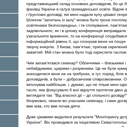
представницький склад основних доповідачів, бо це б
фахівці України в галузі громадянської освіти. Відомі 
і ґрунтовні доповіді, які мені надали купу цікавої тео
Шляхом "запитань із залу" можна було трохи поспілк
освітянами безпосередньо, і те спілкування, пам’ятаю
задовольнило, як і в цілому конференція виправдала
узагальнити враження, то на конференції сподобався
інформаційний рівень її, що спонукав мене на пошук
творчу енергію. З Києва, пам’ятаю, приїхав окрилени
завзятий. Мій стан можна було тоді окреслити гаслом "
Чим запам’ятався семінар? Обличчями – близькими і 
небайдужими, щирими і розумними. Це не були кумири 
знаходилися вони не на трибунах, а тут, поряд, біля 
доповідачів, а були – доброзичливі співрозмовники. 
імпонував найбільше, і, думаю, що не тільки мені од
гасло, яке фокусувало б мої відчуття протягом двох д
виглядати так: "Від власної дії – до спільного досвіду
безумовно, чекали всі учасники семінару, і саме досв
вже мав, хто вже почав діяти.
Дуже цікавими видалися результати "Моніторингу до
України". Він проводився за ініціативою Севастопольс