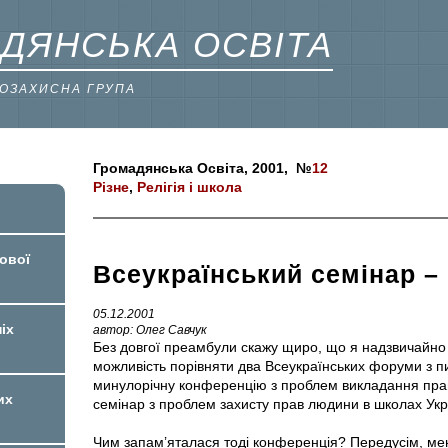
ДЯНСЬКА ОСВІТА
ВОЗАХИСНА ГРУПА
Громадянська Освіта, 2001, №
12
Різне
,
Релігія і школа
ової
Всеукраїнський семінар –
05.12.2001
іх
автор: Олег Савчук
Без довгої преамбули скажу щиро, що я надзвичайн
можливість порівняти два Всеукраїнських форуми з пи
минулорічну конференцію з проблем викладання прав
их
семінар з проблем захисту прав людини в школах Укр
Чим запам’яталася тоді конференція? Передусім, мен