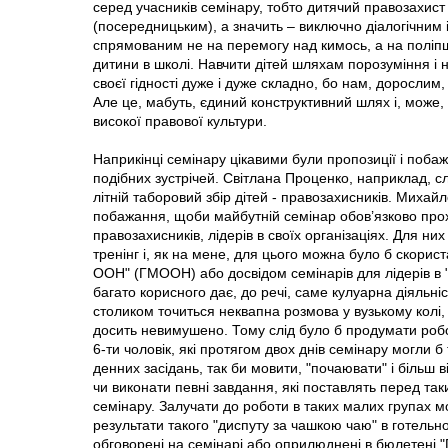
серед учасників семінару, тобто дитячий правозахис
(посередницьким), а значить – виключно діалогічним
спрямованим не на перемогу над кимось, а на поліп
дитини в школі. Навчити дітей шляхам порозуміння 
своєї гідності дуже і дуже складно, бо нам, дорослим
Але це, мабуть, єдиний конструктивний шлях і, може
високої правової культури.
Наприкінці семінару цікавими були пропозиції і поба
подібних зустрічей. Світлана Проценко, наприклад, 
літній таборовий збір дітей - правозахисників. Миха
побажання, щоби майбутній семінар обов’язково прох
правозахисників, лідерів в своїх організаціях. Для них
тренінг і, як на мене, для цього можна було б скорис
ООН" (ГМООН) або досвідом семінарів для лідерів в "
багато корисного дає, до речі, саме кулуарна діяльніст
столиком точиться неквапна розмова у вузькому колі, і
досить невимушено. Тому слід було б продумати робо
6-ти чоловік, які протягом двох днів семінару могли 
денних засідань, так би мовити, "почаювати" і більш 
чи виконати певні завдання, які поставлять перед та
семінару. Залучати до роботи в таких малих групах 
результати такого "диспуту за чашкою чаю" в готельн
обговорені на семінарі або оприлюднені в бюлетені 