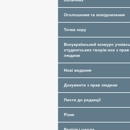
обличчях
Оголошення та повідомлення
Точка зору
Всеукраїнський конкурс учнівсь
студентських творів-есе з прав
людини
Нові видання
Документи з прав людини
Листи до редакції
Різне
Релігія і школа