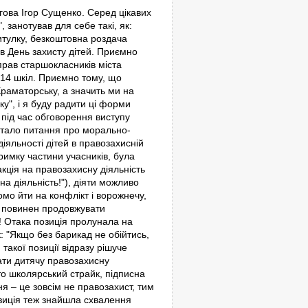
ігова Ігор Сущенко. Серед цікавих
 занотував для себе такі, як:
итулку, безкоштовна роздача
 в День захисту дітей. Приємно
прав старшокласників міста
і 14 шкіл. Приємно тому, що
 Краматорську, а значить ми на
у", і я буду радити ці форми
 під час обговорення виступу
встало питання про морально-
яльності дітей в правозахисній
тримку частини учасників, була
акція на правозахисну діяльність
на діяльність!"), діяти можливо
мо йти на конфлікт і ворожнечу,
ль повинен продовжувати
и! Отака позиція пролунала на
ак: "Якщо без барикад не обійтись,
 такої позиції відразу рішуче
ти дитячу правозахисну
то школярський страйк, підписна
ня – це зовсім не правозахист, тим
озиція теж знайшла схвалення