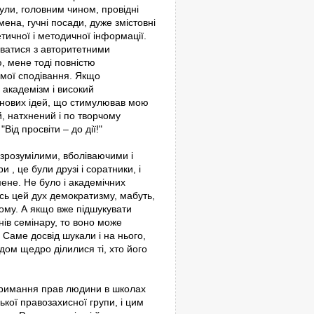
ули, головним чином, провідні
імена, гучні посади, дуже змістовні
ретичної і методичної інформації.
уватися з авторитетними
, мене тоді повністю
 мої сподівання. Якщо
 академізм і високий
 нових ідей, що стимулював мою
й, натхнений і по творчому
Від просвіти – до дії!"
зрозумілими, вболіваючими і
, це були друзі і соратники, і
мене. Не було і академічних
Ось цей дух демократизму, мабуть,
ному. А якщо вже підшукувати
нів семінару, то воно може
!" Саме досвід шукали і на нього,
ідом щедро ділилися ті, хто його
тримання прав людини в школах
ької правозахисної групи, і цим