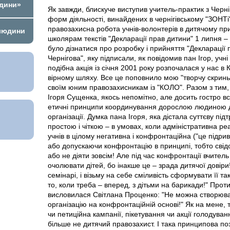
юдини»
Як завжди, блискуче виступив учитель-практик з Черн
форм діяльності, винайдених в чернігівському "ЗОНТі",
правозахисна робота учнів-волонтерів в дитячому пр
 людини
школярам текстів "Декларації прав дитини" 1 липня –
було дізнатися про розробку і прийняття "Декларації 
Чернігова", яку підписали, як повідомив пан Ігор, учн
подібна акція із січня 2001 року розпочалася у нас в
вірному шляху. Все це поповнило мою "творчу скриньк
своїм юним правозахисникам із "КОЛО". Разом з тим,
Ігоря Сущенка, якось непомітно, але досить гостро 
етичні принципи координування дорослою людиною ді
організації. Думка пана Ігоря, яка дістала суттєву під
простою і чіткою – в умовах, коли адміністративна ре
учнів в цілому негативна і конфронтаційна ("це підрив
або допускаючи конфронтацію в принципі, тобто свідо
або не діяти зовсім! Але під час конфронтації вчите
очолювати дітей, бо інакше це – зрада дитячої довір
семінарі, і візьму на себе сміливість сформувати її т
то, коли треба – вперед, з дітьми на барикади!" Проти
висловилася Світлана Проценко: "Не можна створюва
організацію на конфронтаційній основі!" Як на мене, 
чи петиційна кампанії, пікетування чи акції голодуван
більше не дитячий правозахист. І така принципова п