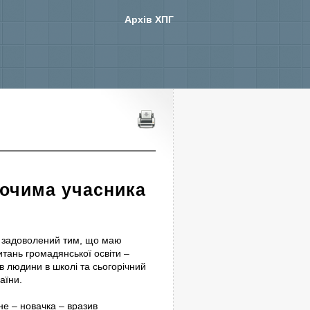
Архів ХПГ
 очима учасника
о задоволений тим, що маю
тань громадянської освіти –
 людини в школі та сьогорічний
аїни.
е – новачка – вразив