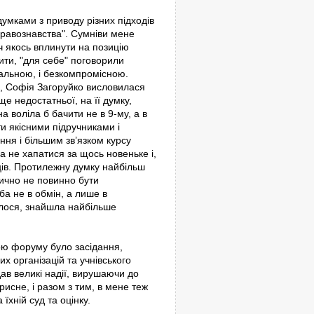
думками з приводу різних підходів
"Правознавства". Сумніви мене
оч якось вплинути на позицію
вити, "для себе" поговорили
пальною, і безкомпромісною.
д, Софія Загоруйко висловилася
ще недостатньої, на її думку,
а воліла б бачити не в 9-му, а в
ти якісними підручниками і
ня і більшим зв’язком курсу
а не хапатися за щось новеньке і,
мців. Протилежну думку найбільш
ично не повинно бути
ба не в обмін, а лише в
алося, знайшла найбільше
кою форуму було засідання,
 організацій та учнівського
ав великі надії, вирушаючи до
орисне, і разом з тим, в мене теж
їхній суд та оцінку.