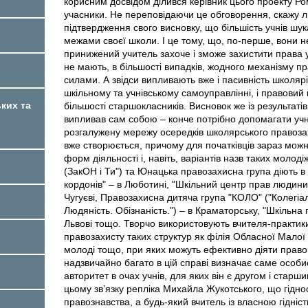
корисним досвідом ділився керівник цього проекту Ро
учасники. Не переповідаючи це обговорення, скажу 
підтвердження свого висновку, що більшість учнів шук
межами своєї школи. І це тому, що, по-перше, вони н
принижений учитель захоче і зможе захистити права уч
не мають, в більшості випадків, жодного механізму п
силами. А звідси випливають вже і пасивність школя
шкільному та учнівському самоуправлінні, і правовий п
ких та
більшості старшокласників. Висновок же із результатів
випливав сам собою – конче потрібно допомагати учн
розгалужену мережу осередків школярського правозахи
вже створюється, причому для початківців зараз мож
форм діяльності і, навіть, варіантів назв таких моло
(ЗакОН і Ти") та Юнацька правозахисна група діють в 
кордонів" – в Люботині, "Шкільний центр прав людини 
Чугуєві, Правозахисна дитяча група "КОЛО" ("Колегіал
Людяність. Обізнаність.") – в Краматорську, "Шкільна
Львові тощо. Творчо використовують вчителя-практик
правозахисту таких структур як філія Обласної Малої 
молоді тощо, при яких можуть ефективно діяти правов
надзвичайно багато в цій справі визначає саме особисті
авторитет в очах учнів, для яких він є другом і стар
цьому зв’язку репліка Михайла Жукотського, що гідно
правознавства, а будь-який вчитель із власною гідніст