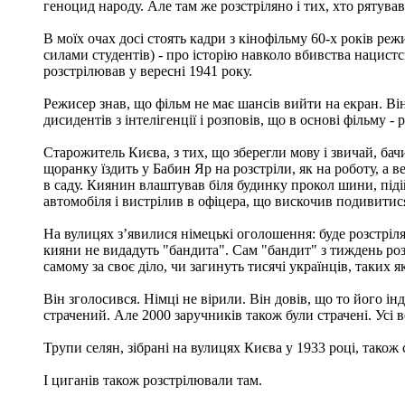
геноцид народу. Але там же розстріляно і тих, хто рятував
В моїх очах досі стоять кадри з кінофільму 60-х років ре
силами студентів) - про історію навколо вбивства нацистс
розстрілював у вересні 1941 року.
Режисер знав, що фільм не має шансів вийти на екран. Ві
дисидентів з інтелігенції і розповів, що в основі фільму -
Старожитель Києва, з тих, що зберегли мову і звичай, бачи
щоранку їздить у Бабин Яр на розстріли, як на роботу, а 
в саду. Киянин влаштував біля будинку прокол шини, під
автомобіля і вистрілив в офіцера, що вискочив подивитися
На вулицях з’явилися німецькі оголошення: буде розстріл
кияни не видадуть "бандита". Сам "бандит" з тиждень ро
самому за своє діло, чи загинуть тисячі українців, таких як
Він зголосився. Німці не вірили. Він довів, що то його інд
страчений. Але 2000 заручників також були страчені. Усі 
Трупи селян, зібрані на вулицях Києва у 1933 році, також
І циганів також розстрілювали там.