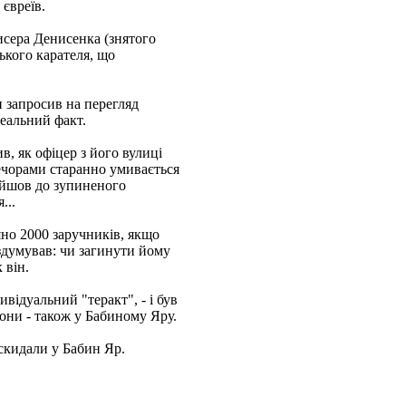
 євреїв.
жисера Денисенка (знятого
ького карателя, що
н запросив на перегляд
 реальний факт.
в, як офіцер з його вулиці
вечорами старанно умивається
ійшов до зупиненого
...
яно 2000 заручників, якщо
здумував: чи загинути йому
 він.
ивідуальний "теракт", - і був
вони - також у Бабиному Яру.
 скидали у Бабин Яр.