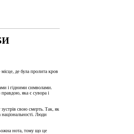
БИ
 місце, де була пролита кров
ами і гідними символами.
 правдою, яка є сувора і
 зустрів свою смерть. Так, як
та національності. Люди
вожна нота, тому що це